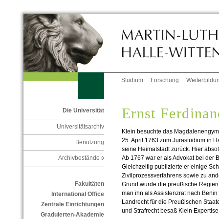
Studium
Forschung
Weiterbildu
Ernst Ferdinan
Die Universität
Universitätsarchiv
Klein besuchte das Magdalenengymn
25. April 1763 zum Jurastudium in Ha
Benutzung
seine Heimatstadt zurück. Hier absolv
Ab 1767 war er als Advokat bei der B
Archivbestände
Gleichzeitig publizierte er einige Sc
Zivilprozessverfahrens sowie zu a
Fakultäten
Grund wurde die preußische Regieru
man ihn als Assistenzrat nach Berlin
International Office
Landrecht für die Preußischen Staate
Zentrale Einrichtungen
und Strafrecht besaß Klein Expertise
Graduierten-Akademie