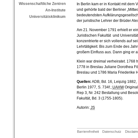
Wissenschaftliche Zentren
In Berlin kam er in Kontakt mit dem 
und gehörte bald der Berliner „Mittw
An-Institute
bedeutendsten Aufklärungsgesellsch
Universitätsklinikum
der juristische Lehrer der Brüder A
Am 21. November 1791 erhielt er ein
Juristischen Fakultät und Universität
konzentrierte er sich vollends auf s
Lehrtätigkeit. Bis zum Ende des Jahre
großem Einfluss aus. Dann ging er al
Klein war dreimal verheiratet. 1768
1778 in Breslau Juliane Dorothea Fö
Breslau und 1786 Maria Friederike 
Quellen:
ADB, Bd. 16, Leipzig 1882, S.
Berlin 1977, S. 734f.;
UAHW
Original
Rep 3, Nr. 242 Bestallung und Besol
Fakultät, Bd. 3 (1755-1805).
Autorin:
JS
Barrierefreiheit
Datenschutz
Disclaim