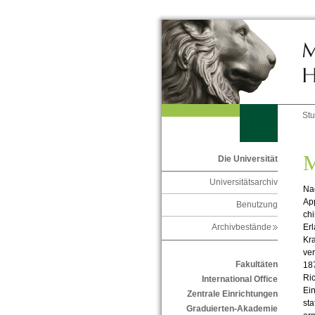
St
M
Die Universität
Universitätsarchiv
Na
App
Benutzung
chi
Erl
Archivbestände
Kr
ve
Fakultäten
187
Ric
International Office
Ein
Zentrale Einrichtungen
sta
Graduierten-Akademie