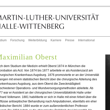
udium
Forschung
Weiterbildung
Karriere
Presse
International
aximilian Oberst
ch dem Studium der Medizin erhielt Oberst 1874 in München die
robation als Arzt. Von 1874 bis 1877 arbeitete er als Assistenzarzt am
rurgischen Krankenhaus Augsburg. 1876 promovierte er an der Universität
angen mit einem statistischen Bericht über die chirurgische Abteilung des
ankenhauses Augsburg, aus dem Oberst die Zweckmäßigkeit
rschiedener Operations- und Wundversorgungsmethoden ableitete. Ab
7 war er Assistent an der chirurgischen Universitätsklinik Halle unter
hard Volkmann. 1881 habilitierte er sich in Halle mit einer Arbeit über die
flüsse antiseptischer Behandlung nach Amputationen, ebenfalls ein eher
tistischer Bericht. 1884 wurde er zum außerordentlichen Professor