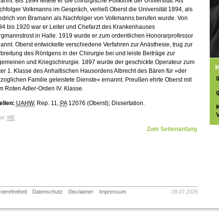
annt. Bis 1894 leitete er die chirurgische Poliklinik der Universität. Als
hfolger Volkmanns im Gespräch, verließ Oberst die Universität 1894, als
iedrich von Bramann als Nachfolger von Volkmanns berufen wurde. Von
94 bis 1920 war er Leiter und Chefarzt des Krankenhauses
gmannstrost in Halle. 1919 wurde er zum ordentlichen Honorarprofessor
annt. Oberst entwickelte verschiedene Verfahren zur Anästhesie, trug zur
breitung des Röntgens in der Chirurgie bei und leiste Beiträge zur
lgemeinen und Kriegschirurgie. 1897 wurde der geschickte Operateur zum
M
ter 1. Klasse des Anhaltischen Hausordens Albrecht des Bären für »der
zoglichen Familie geleistete Dienste« ernannt. Preußen ehrte Oberst mit
 Roten Adler-Orden IV. Klasse.
ellen:
UAHW
, Rep. 11,
PA
12076 (Oberst); Dissertation.
V
or:
HE
Zum Seitenanfang
rierefreiheit
Datenschutz
Disclaimer
Impressum
09.07.2026