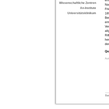
ern
Wissenschaftliche Zentren
Nac
An-Institute
Fr
Universitätsklinikum
18
Ber
ern
Ver
al
Rit
her
dem
Qu
Aut
Bar