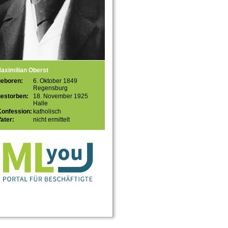
aximilian Oberst
geboren:
6. Oktober 1849
Regensburg
gestorben:
18. November 1925
Halle
Konfession:
katholisch
ater:
nicht ermittelt