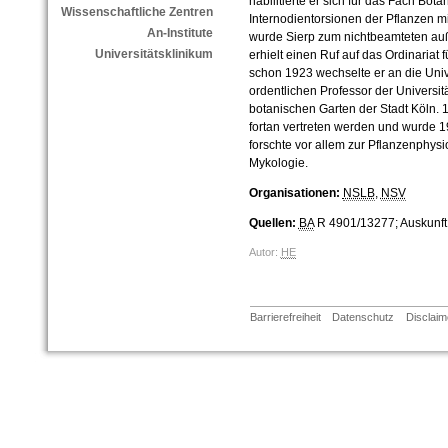
habilitierte er sich für das Fach Bota
Wissenschaftliche Zentren
Internodientorsionen der Pflanzen mi
An-Institute
wurde Sierp zum nichtbeamteten auß
Universitätsklinikum
erhielt einen Ruf auf das Ordinariat f
schon 1923 wechselte er an die Uni
ordentlichen Professor der Universitä
botanischen Garten der Stadt Köln. 1
fortan vertreten werden und wurde 1
forschte vor allem zur Pflanzenphysi
Mykologie.
Organisationen:
NSLB
,
NSV
Quellen:
BA
R 4901/13277; Auskunft 
Autor:
HE
Barrierefreiheit
Datenschutz
Disclaim