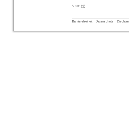
Autor:
HE
Barrierefreiheit
Datenschutz
Disclaim