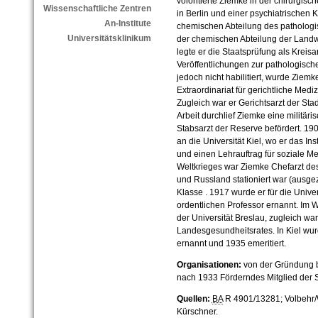
volontierte Ziemke in der chirurgis
Wissenschaftliche Zentren
in Berlin und einer psychiatrischen K
An-Institute
chemischen Abteilung des pathologisc
Universitätsklinikum
der chemischen Abteilung der Landwi
legte er die Staatsprüfung als Kreis
Veröffentlichungen zur pathologisch
jedoch nicht habilitiert, wurde Zie
Extraordinariat für gerichtliche Medi
Zugleich war er Gerichtsarzt der Stad
Arbeit durchlief Ziemke eine militär
Stabsarzt der Reserve befördert. 19
an die Universität Kiel, wo er das Ins
und einen Lehrauftrag für soziale 
Weltkrieges war Ziemke Chefarzt des
und Russland stationiert war (ausge
Klasse . 1917 wurde er für die Unive
ordentlichen Professor ernannt. Im 
der Universität Breslau, zugleich wa
Landesgesundheitsrates. In Kiel wur
ernannt und 1935 emeritiert.
Organisationen:
von der Gründung b
nach 1933 Förderndes Mitglied der 
Quellen:
BA
R 4901/13281; Volbehr/We
Kürschner.