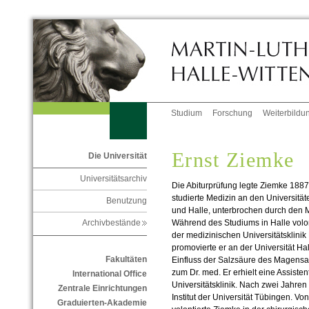
Studium
Forschung
Weiterbildu
Ernst Ziemke
Die Universität
Universitätsarchiv
Die Abiturprüfung legte Ziemke 1887
studierte Medizin an den Universitäte
Benutzung
und Halle, unterbrochen durch den Mili
Während des Studiums in Halle volon
Archivbestände
der medizinischen Universitätsklinik
promovierte er an der Universität Ha
Fakultäten
Einfluss der Salzsäure des Magensa
zum Dr. med. Er erhielt eine Assiste
International Office
Universitätsklinik. Nach zwei Jahre
Zentrale Einrichtungen
Institut der Universität Tübingen. V
Graduierten-Akademie