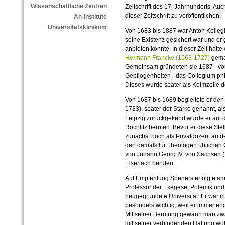
Wissenschaftliche Zentren
Zeitschrift des 17. Jahrhunderts. Auc
dieser Zeitschrift zu veröffentlichen.
An-Institute
Universitätsklinikum
Von 1683 bis 1887 war Anton Kollegi
seine Existenz gesichert war und er g
anbieten konnte. In dieser Zeit hatte
Hermann Francke (1663-1727)
gemac
Gemeinsam gründeten sie 1687 - vö
Gepflogenheiten - das Collegium phi
Dieses wurde später als Keimzelle
Von 1687 bis 1689 begleitete er den
1733), später der Starke genannt, al
Leipzig zurückgekehrt wurde er auf 
Rochlitz berufen. Bevor er diese Ste
zunächst noch als Privatdozent an der
den damals für Theologen üblichen 
von Johann Georg IV. von Sachsen (
Eisenach berufen.
Auf Empfehlung Speners erfolgte am 
Professor der Exegese, Polemik und
neugegründete Universität. Er war in
besonders wichtig, weil er immer eng
Mit seiner Berufung gewann man zwa
mit seiner verbindenden Haltung woll