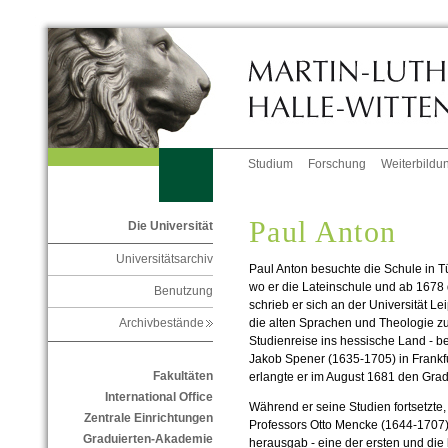
Studium
Forschung
Weiterbildu
Paul Anton
Die Universität
Universitätsarchiv
Paul Anton besuchte die Schule in Tü
wo er die Lateinschule und ab 167
Benutzung
schrieb er sich an der Universität L
die alten Sprachen und Theologie zu
Archivbestände
Studienreise ins hessische Land - be
Jakob Spener (1635-1705) in Frankfu
Fakultäten
erlangte er im August 1681 den Grad
International Office
Während er seine Studien fortsetzte,
Zentrale Einrichtungen
Professors Otto Mencke (1644-1707) 
Graduierten-Akademie
herausgab - eine der ersten und die