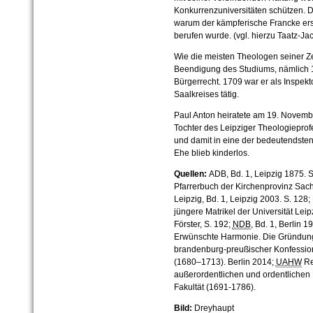
Konkurrenzuniversitäten schützen. D
warum der kämpferische Francke ers
berufen wurde. (vgl. hierzu Taatz-Jaco
Wie die meisten Theologen seiner Z
Beendigung des Studiums, nämlich 1
Bürgerrecht. 1709 war er als Inspek
Saalkreises tätig.
Paul Anton heiratete am 19. Novemb
Tochter des Leipziger Theologiepro
und damit in eine der bedeutendsten
Ehe blieb kinderlos.
Quellen:
ADB, Bd. 1, Leipzig 1875. S.
Pfarrerbuch der Kirchenprovinz Sach
Leipzig, Bd. 1, Leipzig 2003. S. 128; 
jüngere Matrikel der Universität Lei
Förster, S. 192;
NDB
, Bd. 1, Berlin 1
Erwünschte Harmonie. Die Gründung d
brandenburg-preußischer Konfessions
(1680–1713). Berlin 2014;
UAHW
Re
außerordentlichen und ordentlichen
Fakultät (1691-1786).
Bild:
Dreyhaupt