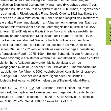
r Hormone, unter anderem legte er Studien über die Bedeutung der
erstitiellen Eierstockdrüse und den Hirnanhang (Hypophysis cerebri) vor.
egsdienst leistete er in Reservespitälern der K. u. K. Armee, ausgezeichnet
de er mit dem Ritterkreuz des Franz-Josefs-Ordens. 1918 habilitierte sich
hner an die Universität Wien um. Neben seiner Tätigkeit als Privatdozent
B
itete er das Frauenambulatorium am Allgemeinen Krankenhaus. Nach der
exion Österreichs verlor er seine Lehrbefugnis und musste in die USA
grieren. Er eröffnete eine Praxis in New York und leitete eine Arthritis-
ulanz an der Stuyvestant-Klinik, später am Lebanon-Hostpital. 1945
V
de Aschner eingebürgert. Wissenschaftlich profilierte sich Aschner
ächst auf dem Gebiet der Endokrinologie, dann als Medizinhistoriker.
schen 1926 und 1932 veröffentlichte er eine vierbändige Übersetzung
s Paracelsus (Reprint 1975–1984). Bei der Behandlung von Rheuma und
hrose bevorzugte er Naturheilverfahren (Humoralmedizin), seine Schriften
eichten hohe Auflagen und werden bis heute aktualisiert neu
rausgegeben (»Die neue Aschner-Fibel: Praxis der Humoralmedizin und
 ausleitenden Verfahren«, 2001; »Lehrbuch der Konstitutionstherapie«,
 Auflage 2000). Aschner war Mitherausgeber der »Zeitschrift für
logische Heilweisen«. 1957 erhielt er den Wilhelm-Hufeland-Preis.
ellen:
UAHW
, Rep. 11,
PA
3991 (Aschner); Isidor Fischer und Peter
winckel, Biographisches Lexikon der hervorragenden Ärzte der letzten
fzig Jahre, Band 3, Hildesheim u. a. 2002, S. 49; Archiv der Universität
en, Zl. 61/1247/22: Senat S 304.27 sowie MED
PA
652.
or:
HE