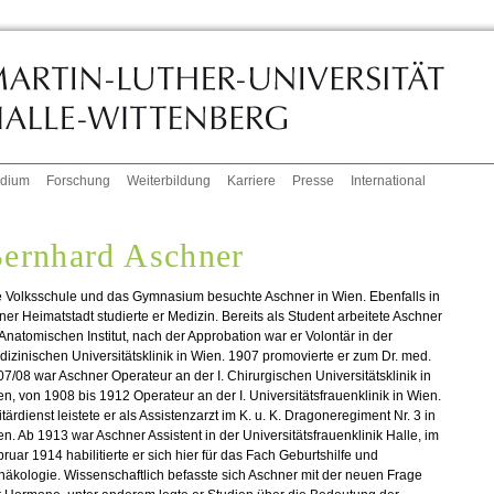
udium
Forschung
Weiterbildung
Karriere
Presse
International
ernhard Aschner
e Volksschule und das Gymnasium besuchte Aschner in Wien. Ebenfalls in
ner Heimatstadt studierte er Medizin. Bereits als Student arbeitete Aschner
Anatomischen Institut, nach der Approbation war er Volontär in der
izinischen Universitätsklinik in Wien. 1907 promovierte er zum Dr. med.
7/08 war Aschner Operateur an der I. Chirurgischen Universitätsklinik in
n, von 1908 bis 1912 Operateur an der I. Universitätsfrauenklinik in Wien.
itärdienst leistete er als Assistenzarzt im K. u. K. Dragoneregiment Nr. 3 in
n. Ab 1913 war Aschner Assistent in der Universitätsfrauenklinik Halle, im
ruar 1914 habilitierte er sich hier für das Fach Geburtshilfe und
äkologie. Wissenschaftlich befasste sich Aschner mit der neuen Frage