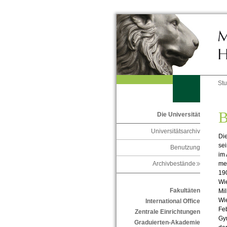
St
B
Die Universität
Universitätsarchiv
Di
sei
Benutzung
im 
med
Archivbestände
190
Wie
Fakultäten
Mil
Wie
International Office
Feb
Zentrale Einrichtungen
Gyn
Graduierten-Akademie