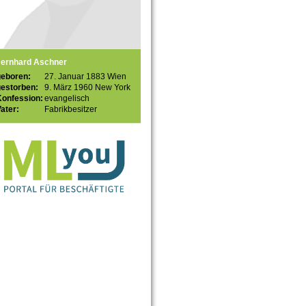
ernhard Aschner
geboren:
27. Januar 1883 Wien
gestorben:
9. März 1960 New York
Konfession:
evangelisch
ater:
Fabrikbesitzer