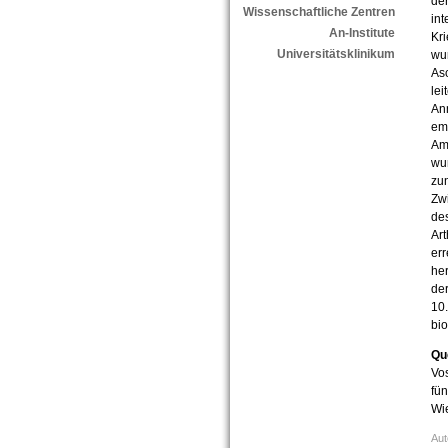
de
Wissenschaftliche Zentren
int
An-Institute
Kri
Universitätsklinikum
wur
Asc
le
Ann
emi
Amb
wur
zun
Zwi
de
Art
err
he
der
10.
bio
Qu
Vos
fün
Wi
Aut