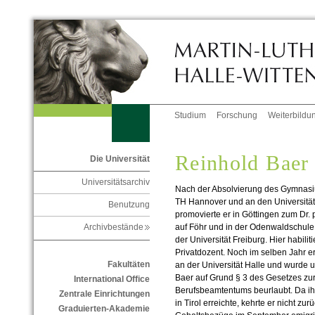
Studium
Forschung
Weiterbildu
Reinhold Baer
Die Universität
Universitätsarchiv
Nach der Absolvierung des Gymnasiu
TH Hannover und an den Universitäte
Benutzung
promovierte er in Göttingen zum Dr. 
auf Föhr und in der Odenwaldschule e
Archivbestände
der Universität Freiburg. Hier habilit
Privatdozent. Noch im selben Jahr er
Fakultäten
an der Universität Halle und wurde u
Baer auf Grund § 3 des Gesetzes zu
International Office
Berufsbeamtentums beurlaubt. Da ihn
Zentrale Einrichtungen
in Tirol erreichte, kehrte er nicht zu
Graduierten-Akademie