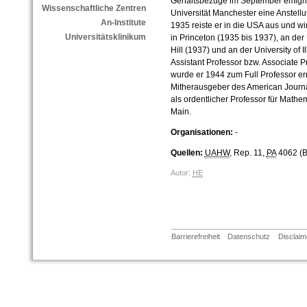
Gehaltsbezüge im September emigrie
Wissenschaftliche Zentren
Universität Manchester eine Anstell
An-Institute
1935 reiste er in die USA aus und wir
Universitätsklinikum
in Princeton (1935 bis 1937), an der
Hill (1937) und an der University of I
Assistant Professor bzw. Associate Pro
wurde er 1944 zum Full Professor e
Mitherausgeber des American Journa
als ordentlicher Professor für Mathem
Main.
Organisationen:
-
Quellen:
UAHW
, Rep. 11,
PA
4062 (B
Autor:
HE
Barrierefreiheit
Datenschutz
Disclaim