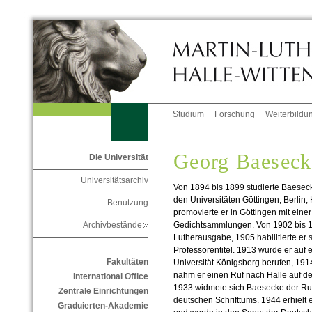
Studium
Forschung
Weiterbildu
Georg Baeseck
Die Universität
Universitätsarchiv
Von 1894 bis 1899 studierte Baeseck
den Universitäten Göttingen, Berlin
Benutzung
promovierte er in Göttingen mit eine
Gedichtsammlungen. Von 1902 bis 19
Archivbestände
Lutherausgabe, 1905 habilitierte er si
Professorentitel. 1913 wurde er auf
Fakultäten
Universität Königsberg berufen, 1914 
nahm er einen Ruf nach Halle auf den
International Office
1933 widmete sich Baesecke der Ru
Zentrale Einrichtungen
deutschen Schrifttums. 1944 erhielt 
Graduierten-Akademie