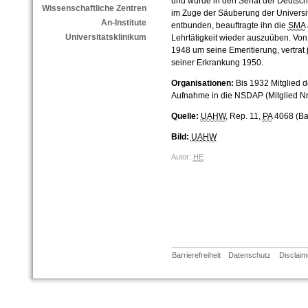
und wurde in den Senat der Deutsc
Wissenschaftliche Zentren
im Zuge der Säuberung der Universit
An-Institute
entbunden, beauftragte ihn die
SMA
Universitätsklinikum
Lehrtätigkeit wieder auszuüben. Vo
1948 um seine Emeritierung, vertrat
seiner Erkrankung 1950.
Organisationen:
Bis 1932 Mitglied d
Aufnahme in die NSDAP (Mitglied Nr. 
Quelle:
UAHW
, Rep. 11,
PA
4068 (Ba
Bild:
UAHW
Autor:
HE
Barrierefreiheit
Datenschutz
Disclaim