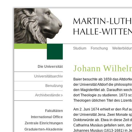
Studium
Forschung
Weiterbildu
Johann Wilhel
Die Universität
Universitätsarchiv
Baier besuchte ab 1659 das Altdorfe
der Universität Altdorf die philosoph
Benutzung
den Magistertitel ab. Daraufhin wech
dort Theologie zu studieren. 1673 sch
Archivbestände
Theologen üblichen Titel des Lizenti
Am 2. Juni 1674 erhielt er den Ruf a
Fakultäten
der Universität Jena. Zwei Monate sp
International Office
Doktorwürde ab. Etwa in diese Zeit 
Zentrale Einrichtungen
Catharina Musäus gefallen sein, der
Graduierten-Akademie
Johannes Musäus (1613-1681) in Je