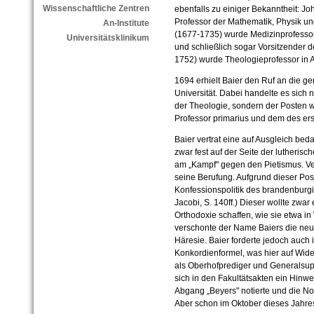
Wissenschaftliche Zentren
ebenfalls zu einiger Bekanntheit: J
Professor der Mathematik, Physik un
An-Institute
(1677-1735) wurde Medizinprofessor i
Universitätsklinikum
und schließlich sogar Vorsitzender 
1752) wurde Theologieprofessor in Al
1694 erhielt Baier den Ruf an die 
Universität. Dabei handelte es sich 
der Theologie, sondern der Posten w
Professor primarius und dem des erst
Baier vertrat eine auf Ausgleich bed
zwar fest auf der Seite der lutherisch
am „Kampf" gegen den Pietismus. Verm
seine Berufung. Aufgrund dieser Posit
Konfessionspolitik des brandenburgis
Jacobi, S. 140ff.) Dieser wollte zwar 
Orthodoxie schaffen, wie sie etwa in 
verschonte der Name Baiers die neue
Häresie. Baier forderte jedoch auch 
Konkordienformel, was hier auf Wide
als Oberhofprediger und Generalsup
sich in den Fakultätsakten ein Hinw
Abgang „Beyers" notierte und die Not
Aber schon im Oktober dieses Jahres