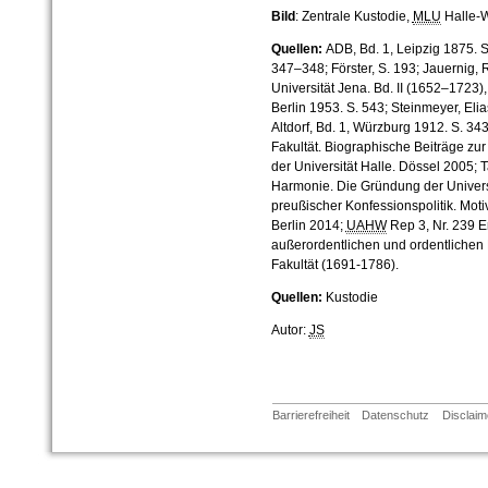
Bild
: Zentrale Kustodie,
MLU
Halle-W
Quellen:
ADB, Bd. 1, Leipzig 1875. 
347–348; Förster, S. 193; Jauernig, 
Universität Jena. Bd. II (1652–1723),
Berlin 1953. S. 543; Steinmeyer, Elia
Altdorf, Bd. 1, Würzburg 1912. S. 34
Fakultät. Biographische Beiträge zu
der Universität Halle. Dössel 2005;
Harmonie. Die Gründung der Universi
preußischer Konfessionspolitik. Mot
Berlin 2014;
UAHW
Rep 3, Nr. 239 E
außerordentlichen und ordentlichen
Fakultät (1691-1786).
Quellen:
Kustodie
Autor:
JS
Barrierefreiheit
Datenschutz
Disclaim