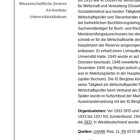
bis 1933 war er Dozent für Wirtscha
Wissenschaftliche Zentren
für Wirtschaft und Verwaltung Düsse
An-Institute
Sozialdemokrat aus beiden Tätigkeiten
Universitätsklinikum
Wirtschaftsprüfer und Steuerberater n
der betrieblichen Buchführungslehr
Sachverständiger für Buch- und Rec
Meisterprüfungsausschusses bei d
schrieb er für die Wirtschaftsseite d
Hauptmann der Reserve eingezogen
entlassen. Er erhielt einen Lehrauft
Universität Halle. 1945 wurde er au
Gründen beurlaubt, 1946 erweiterte 
Dezember 1946 zog Berger jedoch p
war er Abteilungsleiter in der Haup
(später Bochum). Die IG Bergbau kün
seine Tätigkeit als Wirtschaftsprüfer 
Wirtschaftsprüfer beim Verband de
Später wurde er Aufsichtsrat der M
Auseinandersetzung mit der IG Bergb
Organisationen:
Vor 1933 SPD und V
1933 bis 1937 NS Juristenbund, 1945 
die
SED
; in Westdeutschland wurde 
Quellen:
UAHW
, Rep. 11,
PA
4370 (Be