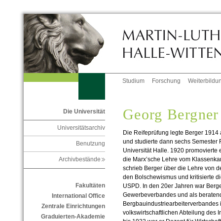
Studium
Forschung
Weiterbildu
Georg Bergner
Die Universität
Universitätsarchiv
Die Reifeprüfung legte Berger 1914
und studierte dann sechs Semester 
Benutzung
Universität Halle. 1920 promovierte e
die Marx’sche Lehre vom Klassenk
Archivbestände
schrieb Berger über die Lehre von der
den Bolschewismus und kritisierte di
Fakultäten
USPD. In den 20er Jahren war Berger
Gewerbeverbandes und als beratend
International Office
Bergbauindustriearbeiterverbandes in
Zentrale Einrichtungen
volkswirtschaftlichen Abteilung des
Graduierten-Akademie