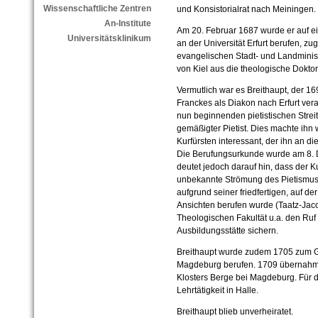
Wissenschaftliche Zentren
und Konsistorialrat nach Meiningen.
An-Institute
Am 20. Februar 1687 wurde er auf ei
Universitätsklinikum
an der Universität Erfurt berufen, z
evangelischen Stadt- und Landminis
von Kiel aus die theologische Dokto
Vermutlich war es Breithaupt, der 
Franckes als Diakon nach Erfurt vera
nun beginnenden pietistischen Streitig
gemäßigter Pietist. Dies machte ihn
Kurfürsten interessant, der ihn an di
Die Berufungsurkunde wurde am 8. D
deutet jedoch darauf hin, dass der Ku
unbekannte Strömung des Pietismus 
aufgrund seiner friedfertigen, auf d
Ansichten berufen wurde (Taatz-Jacobi
Theologischen Fakultät u.a. den Ruf
Ausbildungsstätte sichern.
Breithaupt wurde zudem 1705 zum 
Magdeburg berufen. 1709 übernahm 
Klosters Berge bei Magdeburg. Für d
Lehrtätigkeit in Halle.
Breithaupt blieb unverheiratet.