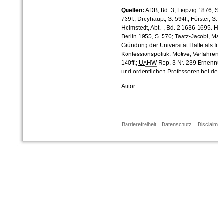
Quellen:
ADB, Bd. 3, Leipzig 1876, 
739f.; Dreyhaupt, S. 594f.; Förster, S.
Helmstedt, Abt. I, Bd. 2 1636-1695. 
Berlin 1955, S. 576; Taatz-Jacobi, 
Gründung der Universität Halle als 
Konfessionspolitik. Motive, Verfahre
140ff.;
UAHW
Rep. 3 Nr. 239 Ernenn
und ordentlichen Professoren bei de
Autor:
Barrierefreiheit
Datenschutz
Disclaim