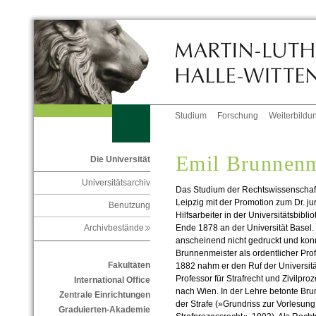
Studium
Forschung
Weiterbildu
Emil Brunnenm
Die Universität
Universitätsarchiv
Das Studium der Rechtswissenschaf
Leipzig mit der Promotion zum Dr. jur.
Benutzung
Hilfsarbeiter in der Universitätsbibli
Ende 1878 an der Universität Basel.
Archivbestände
anscheinend nicht gedruckt und konn
Brunnenmeister als ordentlicher Prof
Fakultäten
1882 nahm er den Ruf der Universität
Professor für Strafrecht und Zivilpro
International Office
nach Wien. In der Lehre betonte Br
Zentrale Einrichtungen
der Strafe (»Grundriss zur Vorlesung
Graduierten-Akademie