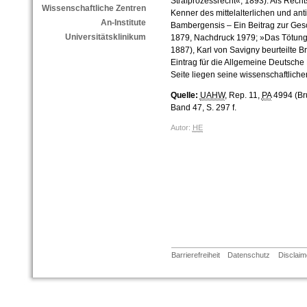
Strafprozessrecht«, 1893). Als Rechts
Wissenschaftliche Zentren
Kenner des mittelalterlichen und ant
An-Institute
Bambergensis – Ein Beitrag zur Gesc
Universitätsklinikum
1879, Nachdruck 1979; »Das Tötung
1887), Karl von Savigny beurteilte
Eintrag für die Allgemeine Deutsche
Seite liegen seine wissenschaftliche
Quelle:
UAHW
, Rep. 11,
PA
4994 (Br
Band 47, S. 297 f.
Autor:
HE
Barrierefreiheit
Datenschutz
Disclaim