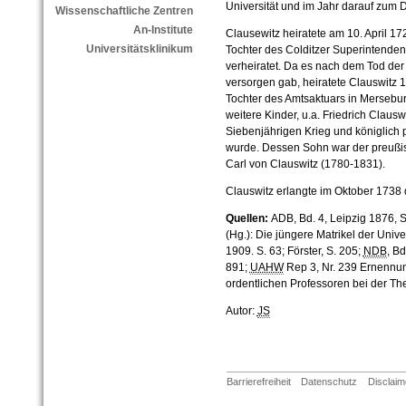
Universität und im Jahr darauf zum 
Wissenschaftliche Zentren
An-Institute
Clausewitz heiratete am 10. April 17
Universitätsklinikum
Tochter des Colditzer Superintende
verheiratet. Da es nach dem Tod der
versorgen gab, heiratete Clauswitz 1
Tochter des Amtsaktuars in Mersebur
weitere Kinder, u.a. Friedrich Claus
Siebenjährigen Krieg und königlich 
wurde. Dessen Sohn war der preußi
Carl von Clauswitz (1780-1831).
Clauswitz erlangte im Oktober 1738 
Quellen:
ADB, Bd. 4, Leipzig 1876, S.
(Hg.): Die jüngere Matrikel der Unive
1909. S. 63; Förster, S. 205;
NDB
, Bd
891;
UAHW
Rep 3, Nr. 239 Ernennun
ordentlichen Professoren bei der Th
Autor:
JS
Barrierefreiheit
Datenschutz
Disclaim