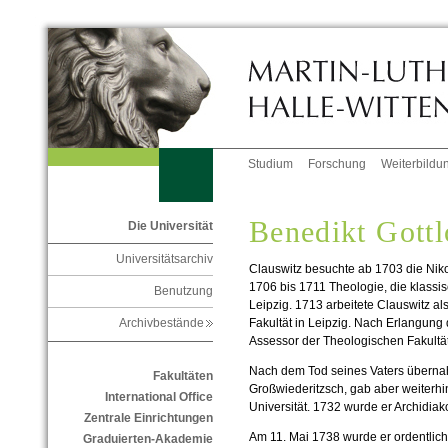
Studium
Forschung
Weiterbildu
Benedikt Gottl
Die Universität
Universitätsarchiv
Clauswitz besuchte ab 1703 die Niko
1706 bis 1711 Theologie, die klassi
Benutzung
Leipzig. 1713 arbeitete Clauswitz al
Fakultät in Leipzig. Nach Erlangung
Archivbestände
Assessor der Theologischen Fakultät
Nach dem Tod seines Vaters übernahm
Fakultäten
Großwiederitzsch, gab aber weiterhi
International Office
Universität. 1732 wurde er Archidia
Zentrale Einrichtungen
Am 11. Mai 1738 wurde er ordentlich
Graduierten-Akademie