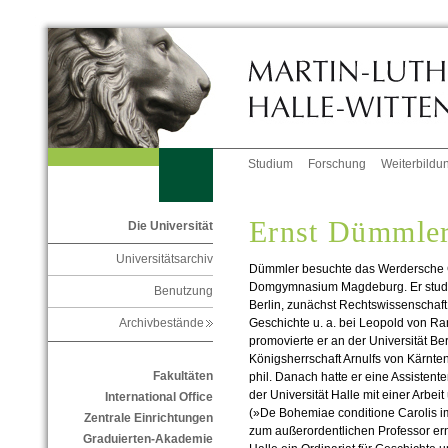
Studium
Forschung
Weiterbildu
Ernst Dümmle
Die Universität
Universitätsarchiv
Dümmler besuchte das Werdersche 
Domgymnasium Magdeburg. Er studie
Benutzung
Berlin, zunächst Rechtswissenschaft
Geschichte u. a. bei Leopold von R
Archivbestände
promovierte er an der Universität Berl
Königsherrschaft Arnulfs von Kärnte
Fakultäten
phil. Danach hatte er eine Assistenten
der Universität Halle mit einer Arbe
International Office
(»De Bohemiae conditione Carolis 
Zentrale Einrichtungen
zum außerordentlichen Professor erna
Graduierten-Akademie