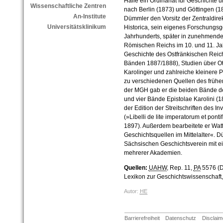
Halle ein Ordinariat für Geschichte 
Wissenschaftliche Zentren
nach Berlin (1873) und Göttingen (
An-Institute
Dümmler den Vorsitz der Zentraldi
Universitätsklinikum
Historica, sein eigenes Forschungsg
Jahrhunderts, später in zunehmend
Römischen Reichs im 10. und 11. Jahr
Geschichte des Ostfränkischen Reich
Bänden 1887/1888), Studien über Ot
Karolinger und zahlreiche kleinere P
zu verschiedenen Quellen des frühen M
der MGH gab er die beiden Bände der
und vier Bände Epistolae Karolini 
der Edition der Streitschriften des Inv
(»Libelli de lite imperatorum et ponti
1897). Außerdem bearbeitete er Wat
Geschichtsquellen im Mittelalter«.
Sächsischen Geschichtsverein mit ein
mehrerer Akademien.
Quellen:
UAHW
, Rep. 11,
PA
5576 (D
Lexikon zur Geschichtswissenschaft, 
Autor:
HE
Barrierefreiheit
Datenschutz
Disclaim