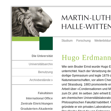
Studium
Forschung
Weiterbildu
Hugo Erdman
Die Universität
Universitätsarchiv
Wie sein Bruder Ernst wurde Hugo E
unterrichtet. Nach der Versetzung de
Benutzung
dortige Gymnasium und legte 1879 di
Naturwissenschaften, vor allem Che
Archivbestände
und Strassburg. 1883 promovierte er 
Arbeit über »Condensationen und 
Fakultäten
zum Dr. phil. Im selben Jahr erhielt 
am chemischen Universitätslaborato
International Office
Philosophischen Fakultät habilitier
Zentrale Einrichtungen
gründete er ein privates Laboratorium
Graduierten-Akademie