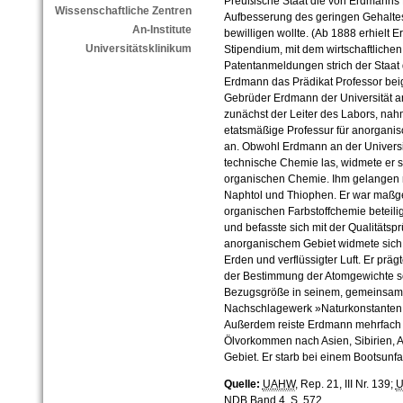
Preußische Staat die von Erdmanns 
Wissenschaftliche Zentren
Aufbesserung des geringen Gehaltes
An-Institute
bewilligen wollte. (Ab 1888 erhielt
Universitätsklinikum
Stipendium, mit dem wirtschaftliche
Patentanmeldungen strich der Staat d
Erdmann das Prädikat Professor bei
Gebrüder Erdmann der Universität a
zunächst der Leiter des Labors, nah
etatsmäßige Professur für anorgani
an. Obwohl Erdmann an der Universi
technische Chemie las, widmete er s
organischen Chemie. Ihm gelangen 
Naphtol und Thiophen. Er war maßge
organischen Farbstoffchemie beteili
und befasste sich mit der Qualitätsp
anorganischem Gebiet widmete sich
Erden und verflüssigter Luft. Er prä
der Bestimmung der Atomgewichte s
Bezugsgröße in seinem, gemeinsam m
Nachschlagewerk »Naturkonstanten 
Außerdem reiste Erdmann mehrfach
Ölvorkommen nach Asien, Sibirien, 
Gebiet. Er starb bei einem Bootsunfa
Quelle:
UAHW
, Rep. 21, III Nr. 139;
NDB
Band 4, S. 572.