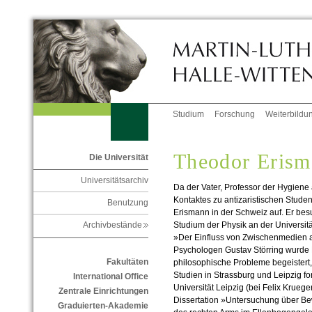
Studium
Forschung
Weiterbildu
Theodor Erism
Die Universität
Universitätsarchiv
Da der Vater, Professor der Hygiene
Kontaktes zu antizaristischen Stud
Benutzung
Erismann in der Schweiz auf. Er be
Studium der Physik an der Universität
Archivbestände
»Der Einfluss von Zwischenmedien au
Psychologen Gustav Störring wurde 
Fakultäten
philosophische Probleme begeistert,
Studien in Strassburg und Leipzig fo
International Office
Universität Leipzig (bei Felix Krueg
Zentrale Einrichtungen
Dissertation »Untersuchung über B
Graduierten-Akademie