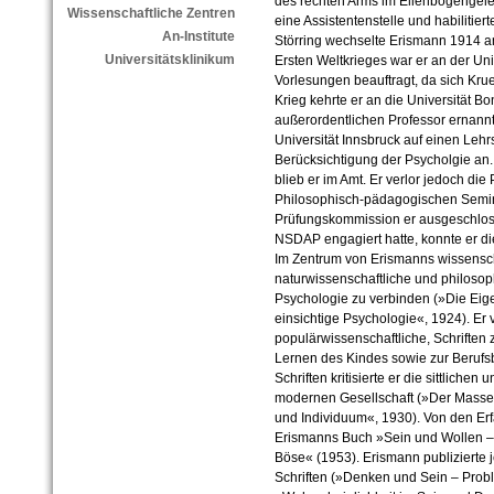
des rechten Arms im Ellenbogengelenk
Wissenschaftliche Zentren
eine Assistentenstelle und habilitier
An-Institute
Störring wechselte Erismann 1914 a
Universitätsklinikum
Ersten Weltkrieges war er an der Uni
Vorlesungen beauftragt, da sich Kru
Krieg kehrte er an die Universität 
außerordentlichen Professor ernann
Universität Innsbruck auf einen Lehr
Berücksichtigung der Psycholgie an
blieb er im Amt. Er verlor jedoch die
Philosophisch-pädagogischen Semi
Prüfungskommission er ausgeschloss
NSDAP engagiert hatte, konnte er di
Im Zentrum von Erismanns wissenscha
naturwissenschaftliche und philosop
Psychologie zu verbinden (»Die Eige
einsichtige Psychologie«, 1924). Er 
populärwissenschaftliche, Schrifte
Lernen des Kindes sowie zur Berufs
Schriften kritisierte er die sittlichen
modernen Gesellschaft (»Der Mass
und Individuum«, 1930). Von den Er
Erismanns Buch »Sein und Wollen –
Böse« (1953). Erismann publizierte 
Schriften (»Denken und Sein – Prob