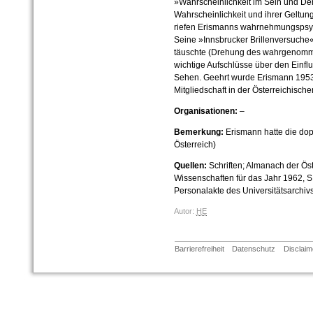
»Wahrscheinlichkeit im Sein und De
Wahrscheinlichkeit und ihrer Geltu
riefen Erismanns wahrnehmungspsy
Seine »Innsbrucker Brillenversuche«
täuschte (Drehung des wahrgenomme
wichtige Aufschlüsse über den Einfl
Sehen. Geehrt wurde Erismann 1953 
Mitgliedschaft in der Österreichisc
Organisationen:
–
Bemerkung:
Erismann hatte die dop
Österreich)
Quellen:
Schriften; Almanach der Ös
Wissenschaften für das Jahr 1962, S
Personalakte des Universitätsarchivs
Autor:
HE
Barrierefreiheit
Datenschutz
Disclaim