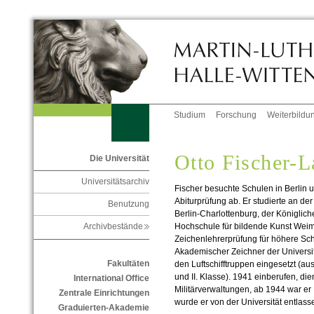
Studium
Forschung
Weiterbildu
Otto Fischer-
Die Universität
Universitätsarchiv
Fischer besuchte Schulen in Berlin u
Abiturprüfung ab. Er studierte an de
Benutzung
Berlin-Charlottenburg, der Königlic
Hochschule für bildende Kunst Weima
Archivbestände
Zeichenlehrerprüfung für höhere Sch
Akademischer Zeichner der Universitä
Fakultäten
den Luftschifftruppen eingesetzt (au
und II. Klasse). 1941 einberufen, d
International Office
Militärverwaltungen, ab 1944 war e
Zentrale Einrichtungen
wurde er von der Universität entlass
Graduierten-Akademie