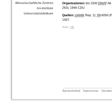
Wissenschaftliche Zentren
Organisationen:
bis 1930
DNVP
. Ab
263), 1946 CDU.
An-Institute
Universitätsklinikum
Quellen:
UAHW
, Rep. 11,
PA
6093 (F
1407.
Autor:
HE
Barrierefreiheit
Datenschutz
Disclaim