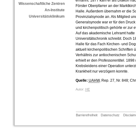
ernannt. 1877 kam er als Diakon na
Wissenschaftliche Zentren
Förster Oberpfarrer an der Marktkir
An-Institute
Halle. Außerdem übernahm er die Sc
Universitätsklinikum
Provinzialsynode an. Als Mitglied un
Generalsynode war er für den Druck 
und kirchenpolitisch gehörte er zur e
Auf das akademische Lehramt hatte F
Universitätschronik schreibt. Doch 188
Halle für das Fach Kirchen- und Dog
aktuell kirchenpolitischen Schrifte
Verhältnis zur antiochenischen Schu
erhielt er den Professorentitel. 189
Krebsleidens einer Operation unterz
Krankheit nur verzögern konnte.
Quelle:
UAHW
, Rep. 27, Nr. 848; Ch
Autor:
HE
Barrierefreiheit
Datenschutz
Disclaim