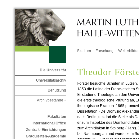
Studium
Forschung
Weiterbildu
Theodor Först
Die Universität
Universitätsarchiv
Förster besuchte Schulen in Lützen
1853 die Latina der Franckeschen St
Benutzung
Er studierte Theologie an den Univer
die erste theologische Prüfung ab, 
Archivbestände
theologische Examen. 1865 promovier
Dissertation »De Dionysio Alexandrin
Fakultäten
nach Berlin, um dort die Stelle als 
er zum Inspektor des Domkandidatens
International Office
zum Archidiakon in Stolberg (Harz). 1
Zentrale Einrichtungen
bei Naumburg an und wurde zum Su
Graduierten-Akademie