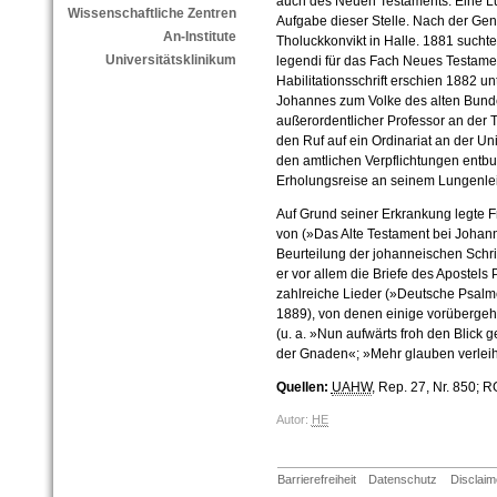
auch des Neuen Testaments. Eine 
Wissenschaftliche Zentren
Aufgabe dieser Stelle. Nach der Gen
An-Institute
Tholuckkonvikt in Halle. 1881 suchte
Universitätsklinikum
legendi für das Fach Neues Testamen
Habilitationsschrift erschien 1882 un
Johannes zum Volke des alten Bundes
außerordentlicher Professor an der 
den Ruf auf ein Ordinariat an der Un
den amtlichen Verpflichtungen entbu
Erholungsreise an seinem Lungenle
Auf Grund seiner Erkrankung legte 
von (»Das Alte Testament bei Johann
Beurteilung der johanneischen Schri
er vor allem die Briefe des Apostels
zahlreiche Lieder (»Deutsche Psalme
1889), von denen einige vorüberge
(u. a. »Nun aufwärts froh den Blick
der Gnaden«; »Mehr glauben verleih
Quellen:
UAHW
, Rep. 27, Nr. 850; 
Autor:
HE
Barrierefreiheit
Datenschutz
Disclaim