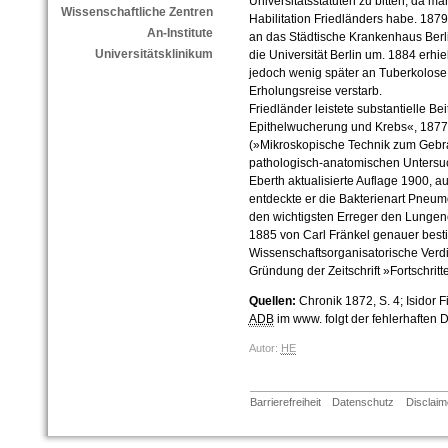
Universitätsstatuten zu bitten, da 
Wissenschaftliche Zentren
Habilitation Friedländers habe. 187
An-Institute
an das Städtische Krankenhaus Berlin
Universitätsklinikum
die Universität Berlin um. 1884 erhiel
jedoch wenig später an Tuberkolose,
Erholungsreise verstarb.
Friedländer leistete substantielle Be
Epithelwucherung und Krebs«, 1877)
(»Mikroskopische Technik zum Gebr
pathologisch-anatomischen Untersuc
Eberth aktualisierte Auflage 1900, a
entdeckte er die Bakterienart Pneu
den wichtigsten Erreger den Lunge
1885 von Carl Fränkel genauer best
Wissenschaftsorganisatorische Verdi
Gründung der Zeitschrift »Fortschritt
Quellen:
Chronik 1872, S. 4; Isidor Fi
ADB
im www. folgt der fehlerhaften D
Autor:
HE
Barrierefreiheit
Datenschutz
Disclaim