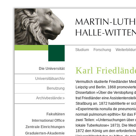
Studium
Forschung
Weiterbildu
Karl Friedländ
Die Universität
Universitätsarchiv
Vermutlich studierte Friedländer Me
Leipzig und Berlin. 1868 promovierte 
Benutzung
Dissertation »Über die Verstopfung
trat Friedländer eine Assistentenstel
Archivbestände
Straßburg an. 1872 habilitierte er sic
»Experimenta nonulla de pneumonia 
Fakultäten
normali pulmonum epithlo« für das 
zwei Teilen: »Untersuchungen über
International Office
lokale Tuberkulose« 1873). Die Medi
Zentrale Einrichtungen
1872 den König um den erforderlich
Graduierten-Akademie