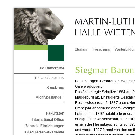
Studium
Forschung
Weiterbildu
Siegmar Baron
Die Universität
Universitätsarchiv
Bemerkungen: Geboren als Siegmar 
Galéra adoptiert.
Benutzung
Das Abitur legte Schultze 1884 am 
Magdeburg ab. Er studierte Geschich
Archivbestände
Rechtswissenschaft. 1887 promovierte
Probejahr absolvierte er am Stadtg
Fakultäten
Lehrer tätig. 1892 habilitierte er sic
erfolgreicher wissenschaftlicher Tät
International Office
er sich der Heimatgeschichte zu. 1932
Zentrale Einrichtungen
und wurde 1937 formal von den amtl
Graduierten-Akademie