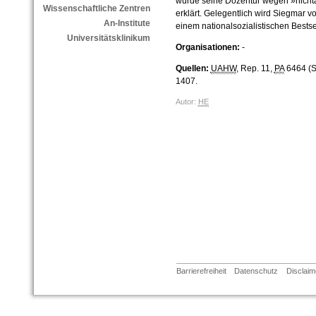
wurde seine Dozentur wegen »nicht
Wissenschaftliche Zentren
erklärt. Gelegentlich wird Siegmar 
An-Institute
einem nationalsozialistischen Bestse
Universitätsklinikum
Organisationen:
-
Quellen:
UAHW
, Rep. 11,
PA
6464 (S
1407.
Autor:
HE
Barrierefreiheit
Datenschutz
Disclaim