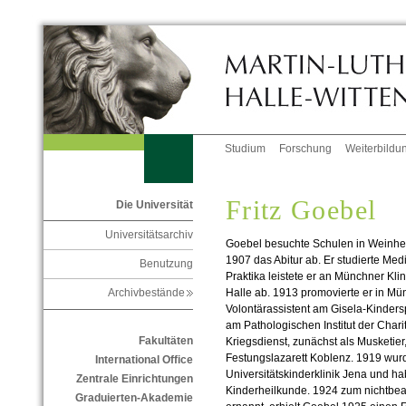
Studium
Forschung
Weiterbildu
Fritz Goebel
Die Universität
Universitätsarchiv
Goebel besuchte Schulen in Weinheim
1907 das Abitur ab. Er studierte Med
Benutzung
Praktika leistete er an Münchner Klin
Halle ab. 1913 promovierte er in M
Archivbestände
Volontärassistent am Gisela-Kinders
am Pathologischen Institut der Charit
Fakultäten
Kriegsdienst, zunächst als Musketier,
Festungslazarett Koblenz. 1919 wurd
International Office
Universitätskinderklinik Jena und hab
Zentrale Einrichtungen
Kinderheilkunde. 1924 zum nichtbea
Graduierten-Akademie