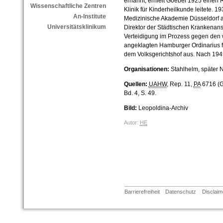
ernannt, erhielt Goebel 1925 einen Ru
Wissenschaftliche Zentren
Klinik für Kinderheilkunde leitete. 
An-Institute
Medizinische Akademie Düsseldorf an
Universitätsklinikum
Direktor der Städtischen Krankenans
Verteidigung im Prozess gegen den
angeklagten Hamburger Ordinarius f
dem Volksgerichtshof aus. Nach 194
Organisationen:
Stahlhelm, später 
Quellen:
UAHW
, Rep. 11,
PA
6716 (G
Bd. 4, S. 49.
Bild:
Leopoldina-Archiv
Autor:
HE
Barrierefreiheit
Datenschutz
Disclaim