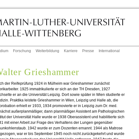
udium
Forschung
Weiterbildung
Karriere
Presse
International
alter Grieshammer
ch der Reifeprüfung 1924 in Mülheim war Grieshammer zunächst
rikarbeiter. 1925 immatrikulierte er sich an der TH Dresden, 1927
hselte er an die Universität Leipzig. Dort sowie später in Wien studierte er
izin. Praktika leistete Grieshammer in Wien, Leipzig und Halle ab, die
robation erhielt er 1933, 1934 promovierte er in Leipzig zum Dr. med.
nächst außerplanmäßiger, dann planmäßiger Assistent am Pathologischen
titut der Universität Halle wurde er 1938 Oberassistent und habilitierte sich
1 mit einer Arbeit zur Frage des Verhaltens der Lungen gegenüber
aunkohlenstaub. 1942 wurde er zum Dozenten ernannt. 1944 als Matrose
ngezogen, war er bis September 1945 noch nicht zurückgekehrt und wurde