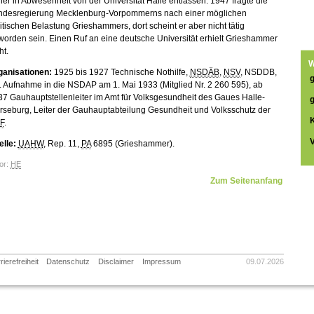
er in Abwesenheit von der Universität Halle entlassen. 1947 fragte die
ndesregierung Mecklenburg-Vorpommerns nach einer möglichen
itischen Belastung Grieshammers, dort scheint er aber nicht tätig
orden sein. Einen Ruf an eine deutsche Universität erhielt Grieshammer
ht.
W
ganisationen:
1925 bis 1927 Technische Nothilfe,
NSDÄB
,
NSV
, NSDDB,
 Aufnahme in die NSDAP am 1. Mai 1933 (Mitglied Nr. 2 260 595), ab
7 Gauhauptstellenleiter im Amt für Volksgesundheit des Gaues Halle-
rseburg, Leiter der Gauhauptabteilung Gesundheit und Volksschutz der
F
.
V
lle:
UAHW
, Rep. 11,
PA
6895 (Grieshammer).
or:
HE
Zum Seitenanfang
rierefreiheit
Datenschutz
Disclaimer
Impressum
09.07.2026