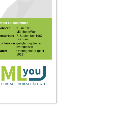
alter Grieshammer
geboren:
3. Juli 1905
Mühlheim/Ruhr
gestorben:
7. September 1967
Bochum
Konfession:
gottgläubig, früher
evangelisch
ater:
Oberingenieur (gest.
1922)