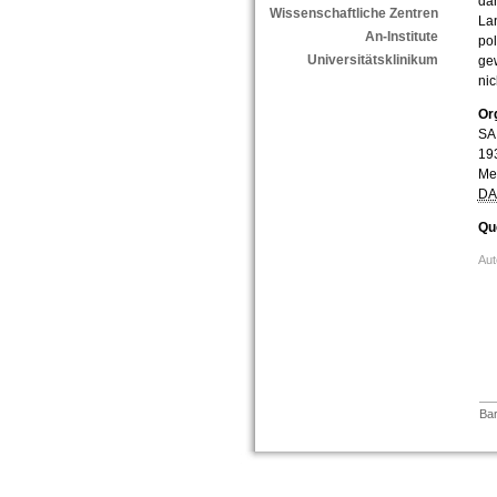
dah
Wissenschaftliche Zentren
La
An-Institute
pol
Universitätsklinikum
gew
nic
Or
SA.
193
Me
DA
Que
Aut
Bar