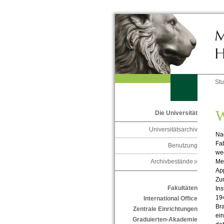
St
W
Die Universität
Universitätsarchiv
Na
Fab
Benutzung
wec
Med
Archivbestände
App
Zu
Fakultäten
Ins
194
International Office
Br
Zentrale Einrichtungen
ei
Graduierten-Akademie