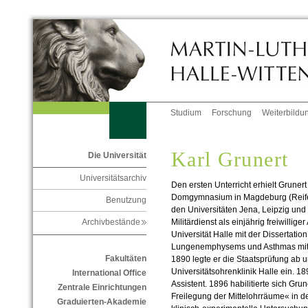
Studium
Forschung
Weiterbildu
Karl Grunert
Die Universität
Universitätsarchiv
Den ersten Unterricht erhielt Grune
Domgymnasium in Magdeburg (Reifep
Benutzung
den Universitäten Jena, Leipzig und
Militärdienst als einjährig freiwillige
Archivbestände
Universität Halle mit der Dissertati
Lungenemphysems und Asthmas mitt
Fakultäten
1890 legte er die Staatsprüfung ab un
Universitätsohrenklinik Halle ein. 18
International Office
Assistent. 1896 habilitierte sich Grun
Zentrale Einrichtungen
Freilegung der Mittelohrräume« in d
Graduierten-Akademie