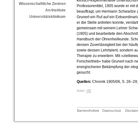
klinisch-experimentelle Untersuchung
Wissenschaftliche Zentren
Professorentitel, 1905 wurde er mit d
An-Institute
beauftragt, um Hermann Schwartze zu
Universitätsklinikum
Grunert ein Ruf auf ein Extraordinari
er die Stelle antreten konnte, versta
gemeinsam mit seinem Lehrer Schwa
(1905) und bearbeitete den Abschnit
Handbuch der Ohrenheilkunde. Schwa
dessen Zuverlässigkeit bei der häufig
sowie dessen Lehrtalent, sondern a
Therapie zu erweitern. Mit »zielb
Forschertrieb« habe Grunert nach n
energischeren Bekämpfung der otoge
gesucht.
Quellen:
Chronik 1905/06, S. 26–29; 
Autor:
HE
Barrierefreiheit
Datenschutz
Disclaim