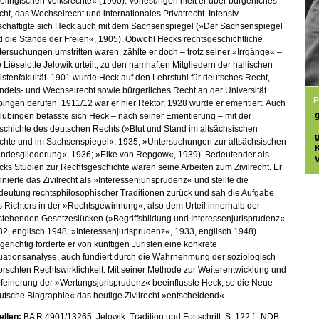
olingischen Volksrechte« (1900). Vorlesungen hielt er über bürgerliches
ht, das Wechselrecht und internationales Privatrecht. Intensiv
schäftigte sich Heck auch mit dem Sachsenspiegel (»Der Sachsenspiegel
 die Stände der Freien«, 1905). Obwohl Hecks rechtsgeschichtliche
ersuchungen umstritten waren, zählte er doch – trotz seiner »Irrgänge« –
 Lieselotte Jelowik urteilt, zu den namhaften Mitgliedern der hallischen
istenfakultät. 1901 wurde Heck auf den Lehrstuhl für deutsches Recht,
dels- und Wechselrecht sowie bürgerliches Recht an der Universität
P
ingen berufen. 1911/12 war er hier Rektor, 1928 wurde er emeritiert. Auch
Tübingen befasste sich Heck – nach seiner Emeritierung – mit der
schichte des deutschen Rechts (»Blut und Stand im altsächsischen
chte und im Sachsenspiegel«, 1935; »Untersuchungen zur altsächsischen
andesgliederung«, 1936; »Eike von Repgow«, 1939). Bedeutender als
V
ks Studien zur Rechtsgeschichte waren seine Arbeiten zum Zivilrecht. Er
inierte das Zivilrecht als »Interessenjurisprudenz« und stellte die
deutung rechtsphilosophischer Traditionen zurück und sah die Aufgabe
 Richters in der »Rechtsgewinnung«, also dem Urteil innerhalb der
stehenden Gesetzeslücken (»Begriffsbildung und Interessenjurisprudenz«
2, englisch 1948; »Interessenjurisprudenz«, 1933, englisch 1948).
gerichtig forderte er von künftigen Juristen eine konkrete
uationsanalyse, auch fundiert durch die Wahrnehmung der soziologisch
orschten Rechtswirklichkeit. Mit seiner Methode zur Weiterentwicklung und
feinerung der »Wertungsjurisprudenz« beeinflusste Heck, so die Neue
tsche Biographie« das heutige Zivilrecht »entscheidend«.
ellen:
BA
R 4901/13265; Jelowik, Tradition und Fortschritt, S. 122 f.;
NDB