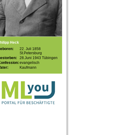
hilipp Heck
geboren:
22. Juli 1858
St.Petersburg
gestorben:
28.Juni 1943 Tübingen
Konfession:
evangelisch
ater:
Kaufmann