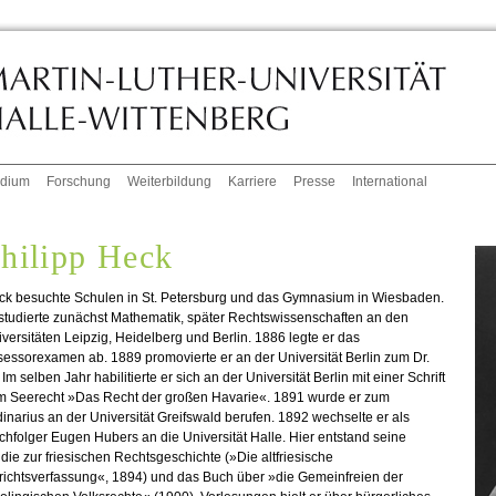
udium
Forschung
Weiterbildung
Karriere
Presse
International
hilipp Heck
ck besuchte Schulen in St. Petersburg und das Gymnasium in Wiesbaden.
studierte zunächst Mathematik, später Rechtswissenschaften an den
versitäten Leipzig, Heidelberg und Berlin. 1886 legte er das
essorexamen ab. 1889 promovierte er an der Universität Berlin zum Dr.
. Im selben Jahr habilitierte er sich an der Universität Berlin mit einer Schrift
m Seerecht »Das Recht der großen Havarie«. 1891 wurde er zum
inarius an der Universität Greifswald berufen. 1892 wechselte er als
hfolger Eugen Hubers an die Universität Halle. Hier entstand seine
die zur friesischen Rechtsgeschichte (»Die altfriesische
richtsverfassung«, 1894) und das Buch über »die Gemeinfreien der