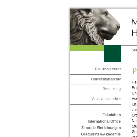
St
P
Die Universität
Universitätsarchiv
He
Er 
Benutzung
Uni
Ass
Archivbestände
jur
zu
Fakultäten
Ord
Nac
International Office
Stu
Zentrale Einrichtungen
Ge
Graduierten-Akademie