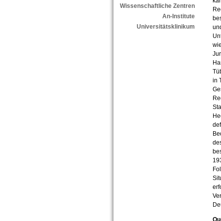
kar
Wissenschaftliche Zentren
Rec
An-Institute
be
Universitätsklinikum
und
Unt
wie
Jur
Han
Tüb
in 
Ge
Re
St
Hec
def
Be
des
be
193
Fol
Sit
erf
Ver
Deu
Qu