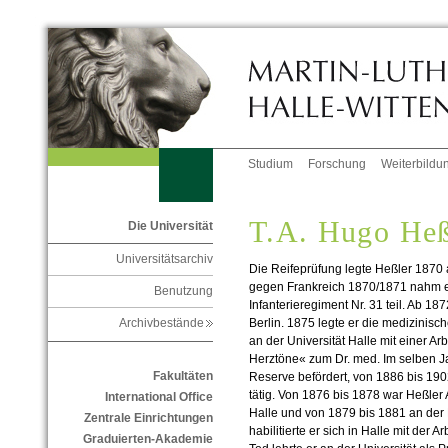
Studium
Forschung
Weiterbildu
T.A. Hugo Heß
Die Universität
Universitätsarchiv
Die Reifeprüfung legte Heßler 1870
gegen Frankreich 1870/1871 nahm er 
Benutzung
Infanterieregiment Nr. 31 teil. Ab 18
Berlin. 1875 legte er die medizinisc
Archivbestände
an der Universität Halle mit einer Ar
Herztöne« zum Dr. med. Im selben Ja
Fakultäten
Reserve befördert, von 1886 bis 190
tätig. Von 1876 bis 1878 war Heßler 
International Office
Halle und von 1879 bis 1881 an der 
Zentrale Einrichtungen
habilitierte er sich in Halle mit der
Graduierten-Akademie