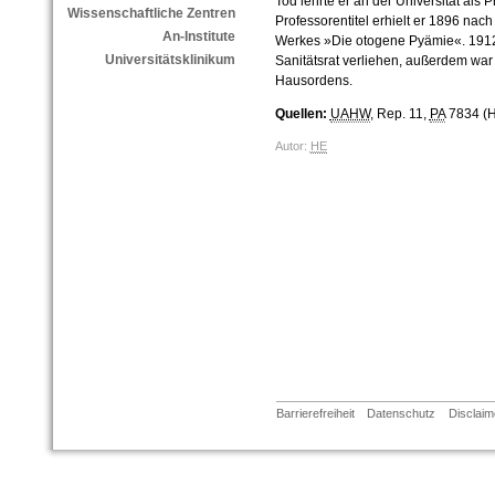
Tod lehrte er an der Universität als
Wissenschaftliche Zentren
Professorentitel erhielt er 1896 nac
An-Institute
Werkes »Die otogene Pyämie«. 1912
Universitätsklinikum
Sanitätsrat verliehen, außerdem war 
Hausordens.
Quellen:
UAHW
, Rep. 11,
PA
7834 (He
Autor:
HE
Barrierefreiheit
Datenschutz
Disclaim