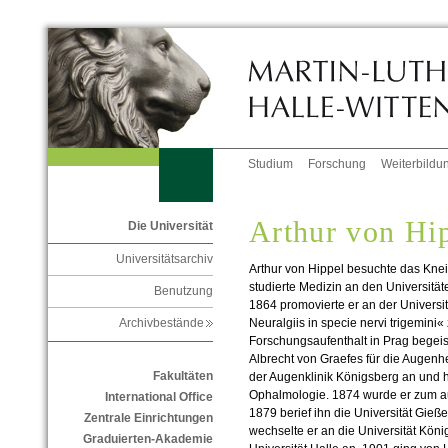
Studium
Forschung
Weiterbildu
Arthur von Hi
Die Universität
Universitätsarchiv
Arthur von Hippel besuchte das Kn
studierte Medizin an den Universitä
Benutzung
1864 promovierte er an der Universit
Neuralgiis in specie nervi trigemini
Archivbestände
Forschungsaufenthalt in Prag begeist
Albrecht von Graefes für die Augenhei
Fakultäten
der Augenklinik Königsberg an und ha
Ophalmologie. 1874 wurde er zum au
International Office
1879 berief ihn die Universität Gieß
Zentrale Einrichtungen
wechselte er an die Universität Kön
Graduierten-Akademie