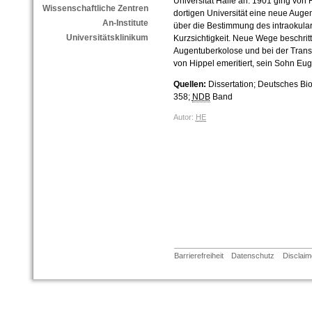
Universität Halle an. 1901 ging von
Wissenschaftliche Zentren
dortigen Universität eine neue Auge
An-Institute
über die Bestimmung des intraokular
Universitätsklinikum
Kurzsichtigkeit. Neue Wege beschrit
Augentuberkolose und bei der Trans
von Hippel emeritiert, sein Sohn Eug
Quellen:
Dissertation; Deutsches Bi
358;
NDB
Band
Autor:
HE
Barrierefreiheit
Datenschutz
Disclaim