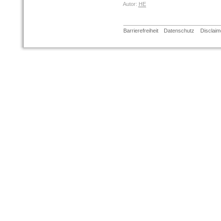
Autor:
HE
Barrierefreiheit
Datenschutz
Disclaim