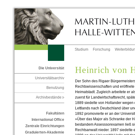
Studium
Forschung
Weiterbildu
Heinrich von 
Die Universität
Universitätsarchiv
Der Sohn des Rigaer Bürgermeisters 
Rechtswissenschaften und eröffnete 
Benutzung
Heimatstadt. Zugleich arbeitete er a
zuerst für Landwirtschaftsrecht, spä
Archivbestände
1889 siedelte von Hollander wegen
Lettlands nach Deutschland über und
Fakultäten
1892 promovierte er an der Universitä
»Über das Major als Schranke der 
International Office
bestandem Assesssorexamen ließ sic
Zentrale Einrichtungen
Rechtsanwalt nieder. 1897 siedelte e
Graduierten-Akademie