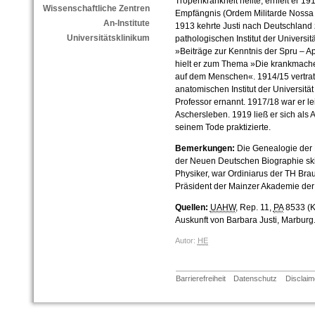
Tropenkrankheit heilte, erhielt er 19
Wissenschaftliche Zentren
Empfängnis (Ordem Militarde Nossa 
An-Institute
1913 kehrte Justi nach Deutschland 
Universitätsklinikum
pathologischen Institut der Universitä
»Beiträge zur Kenntnis der Spru – Ap
hielt er zum Thema »Die krankmach
auf dem Menschen«. 1914/15 vertrat
anatomischen Institut der Universitä
Professor ernannt. 1917/18 war er le
Aschersleben. 1919 ließ er sich als A
seinem Tode praktizierte.
Bemerkungen:
Die Genealogie der M
der Neuen Deutschen Biographie skiz
Physiker, war Ordiniarus der TH Br
Präsident der Mainzer Akademie der 
Quellen:
UAHW
, Rep. 11,
PA
8533 (K.
Auskunft von Barbara Justi, Marburg
Autor:
HE
Barrierefreiheit
Datenschutz
Disclaim