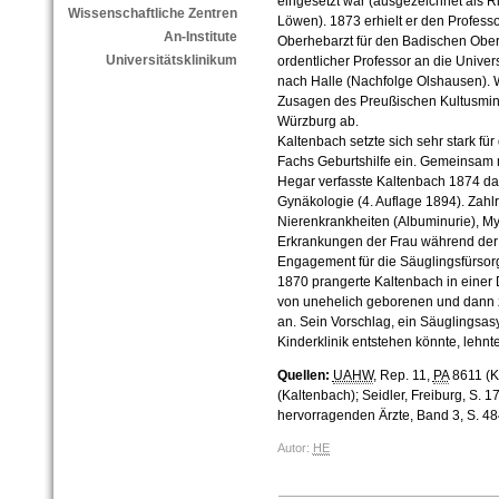
eingesetzt war (ausgezeichnet als Ri
Wissenschaftliche Zentren
Löwen). 1873 erhielt er den Professo
An-Institute
Oberhebarzt für den Badischen Ober
Universitätsklinikum
ordentlicher Professor an die Univer
nach Halle (Nachfolge Olshausen). 
Zusagen des Preußischen Kultusmini
Würzburg ab.
Kaltenbach setzte sich sehr stark für
Fachs Geburtshilfe ein. Gemeinsam m
Hegar verfasste Kaltenbach 1874 da
Gynäkologie (4. Auflage 1894). Zahl
Nierenkrankheiten (Albuminurie), 
Erkrankungen der Frau während der
Engagement für die Säuglingsfürsor
1870 prangerte Kaltenbach in einer D
von unehelich geborenen und dann
an. Sein Vorschlag, ein Säuglingsas
Kinderklinik entstehen könnte, lehn
Quellen:
UAHW
, Rep. 11,
PA
8611 (K
(Kaltenbach); Seidler, Freiburg, S. 
hervorragenden Ärzte, Band 3, S. 48
Autor:
HE