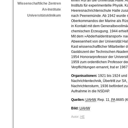
einen Ruf an die Universität Halle. A
Wissenschaftliche Zentren
Instituts für experimentelle Physik. K
An-Institute
Heeresnachrichtenschule Halle zusam
Universitätsklinikum
nach Peenemünde. Ab 1942 wurde sei
Oberkommandos der Marine als Rüst
in Kontakt mit dem Generalbevollmäc
chemischen Erzeugung. 1944 erhielt 
Mit dem »Abderhaldentransport« nac
Abwesenheit von der Universität Hal
Kast wissenschaftlicher Mitarbeiter 
Gastdozent der Technischen Akadem
1954 Honorarprofessor der Universitä
1959 zum ordentlichen Professor der
Verpflichtungen ernannt, trat er 196
Organisationen:
1921 bis 1924 und 
Nachrichtentechnik, Übertritt zur SA,
Nachrichtensturm, 1936 befördert zu
Aufnahme in die NSDAP.
Quellen:
UAHW
, Rep. 11,
PA
8685 (K
Bild:
UAHW
Autor:
HE