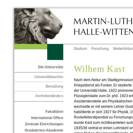
Studium
Forschung
Weiterbildu
Wilhem Kast
Die Universität
Universitätsarchiv
Nach dem Abitur am Stadtgymnasium 
Kriegsdienst als Funker. Er studier
Benutzung
der Universität Halle. 1922 promovier
Flüssigkristalle zum Dr. phil. 1923 e
Archivbestände
Assistentenstelle am Physikalischen I
wechselte er mit seinem Lehrer Gusta
Fakultäten
habilitierte er sich 1927 für Physik. 1
Rockefellerstipendiat zu Forschung
International Office
wurde Kast zum nichtbeamteten auße
Zentrale Einrichtungen
1935/36 vertrat er einen Lehrstuhl an
Graduierten-Akademie