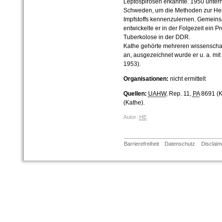
Leptospirosen erkannte. 1950 unte
Schweden, um die Methoden zur Her
Impfstoffs kennenzulernen. Gemein
entwickelte er in der Folgezeit ei
Tuberkolose in der DDR.
Kathe gehörte mehreren wissenscha
an, ausgezeichnet wurde er u. a. mi
1953).
Organisationen:
nicht ermittelt
Quellen:
UAHW
, Rep. 11,
PA
8691 (K
(Kathe).
Autor:
HE
Barrierefreiheit
Datenschutz
Disclaim