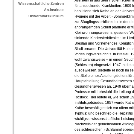
Assistent in das dem Hygienischen I
Wissenschaftliche Zentren
für ansteckende Krankheiten. 1909 l
An-Institute
habilitierte sich Kathe an der Univer
Universitätsklinikum
Hygiene mit der Arbeit »Sommerkli
zur Säuglingssterblichkeit« In der d
anprangernden Schrift plädierte er 
Kleinwohnungswesens: gesunde Woh
sinkende Kindersterblichkeit. Im He
Breslau und Vorsteher des Königlic
Stadt ernannt. Die Universität Halle
Vorlesungsverzeichnis. In Breslau 1
wohl zwangsweise – in einem Seuc
(Schlesien) eingesetzt. 1947 in di
ausgewiesen, siedelte er noch im se
die Stelle eines Abteilungsleiters f
Hauptabteilung Gesundheitswesen d
Gesundheitswesen an. 1949 übernahm
Professor mit Lehrstuhl die Leitung d
Rostock. Hier leitete er, wie schon 
Institutsgebäudes. 1957 wurde Kathe 
Kathe beschäftigte sich vor allem mit
Typhus) und beschrieb die Hepatitis 
wichtigste wissenschaftliche Leistun
Nachweis der gemeinsamen Ätiologi
des schlesischen »Schlammfiebers«,