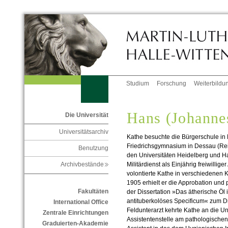
Studium
Forschung
Weiterbildu
Hans (Johanne
Die Universität
Universitätsarchiv
Kathe besuchte die Bürgerschule in
Friedrichsgymnasium in Dessau (Reif
Benutzung
den Universitäten Heidelberg und H
Militärdienst als Einjährig freiwillig
Archivbestände
volontierte Kathe in verschiedenen K
1905 erhielt er die Approbation und 
Fakultäten
der Dissertation »Das ätherische Öl
antituberkolöses Specificum« zum D
International Office
Feldunterarzt kehrte Kathe an die Uni
Zentrale Einrichtungen
Assistentenstelle am pathologischen 
Graduierten-Akademie