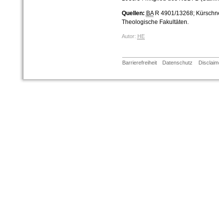
Quellen:
BA
R 4901/13268; Kürschn
Theologische Fakultäten.
Autor:
HE
Barrierefreiheit
Datenschutz
Disclaim