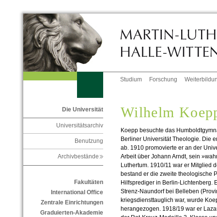
Studium
Forschung
Weiterbildu
Wilhelm Koep
Die Universität
Universitätsarchiv
Koepp besuchte das Humboldtgymnasi
Berliner Universität Theologie. Die 
Benutzung
ab. 1910 promovierte er an der Univer
Arbeit über Johann Arndt, sein »wah
Archivbestände
Luthertum. 1910/11 war er Mitglied 
bestand er die zweite theologische P
Fakultäten
Hilfsprediger in Berlin-Lichtenberg. E
Strenz-Naundorf bei Belleben (Provi
International Office
kriegsdiensttauglich war, wurde Koepp
Zentrale Einrichtungen
herangezogen. 1918/19 war er Lazare
Graduierten-Akademie