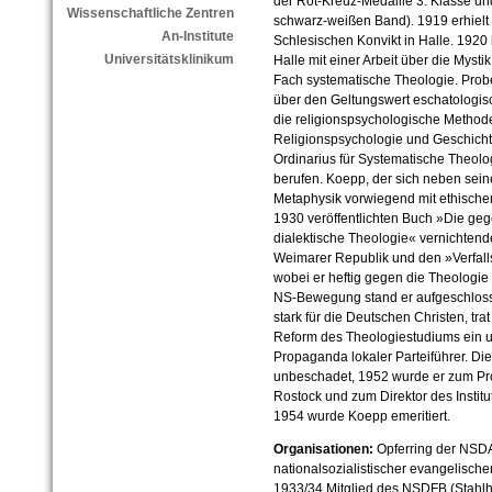
der Rot-Kreuz-Medaille 3. Klasse un
Wissenschaftliche Zentren
schwarz-weißen Band). 1919 erhielt 
An-Institute
Schlesischen Konvikt in Halle. 1920 ha
Universitätsklinikum
Halle mit einer Arbeit über die Mysti
Fach systematische Theologie. Probev
über den Geltungswert eschatologis
die religionspsychologische Methode.
Religionspsychologie und Geschicht
Ordinarius für Systematische Theolog
berufen. Koepp, der sich neben sei
Metaphysik vorwiegend mit ethischen
1930 veröffentlichten Buch »Die geg
dialektische Theologie« vernichtende 
Weimarer Republik und den »Verfall
wobei er heftig gegen die Theologie 
NS-Bewegung stand er aufgeschloss
stark für die Deutschen Christen, tr
Reform des Theologiestudiums ein u
Propaganda lokaler Parteiführer. Di
unbeschadet, 1952 wurde er zum Prof
Rostock und zum Direktor des Institu
1954 wurde Koepp emeritiert.
Organisationen:
Opferring der NSD
nationalsozialistischer evangelische
1933/34 Mitglied des NSDFB (Stahl