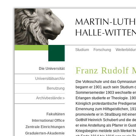
Studium
Forschung
Weiterbildu
Franz Rudolf 
Die Universität
Universitätsarchiv
Die Volksschule und das Gymnasium
begann er 1901 auch sein Studium d
Benutzung
Sommersemester 1903 wechselte er Fa
Erlangen studierte er Theologie. 19
Archivbestände
Königlich protestantische Predigers
Ernennung zum Hilfsgeistlichen, 19
Fakultäten
promovierte er in Straßburg mit eine
Gotthilf Heinrich Schubert und die d
International Office
er eine Anstellung als Pfarrer in Gu
Zentrale Einrichtungen
Kriegsbeginn meldete sich Merkel fr
Graduierten-Akademie