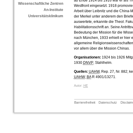
ab Ende 1914 bis 1916 war er als Tr
Wissenschaftliche Zentren
Westfront eingesetzt. 1918 promoviert
An-Institute
Arbeit über Leibnitz und die China-Mi
Universitätsklinikum
der Merkel unter anderem den Brief
auswertete, erkannte die Theol. Fakul
Habilitationsschrift an. Seine Antritt
Bedeutung der Mission für die Wissen
nach München, 1933 erhielt er hier e
allgemeine Religionswissenschaften. 
vor allem über die Mission Chinas.
Organisationen:
1924 bis 1926 Mitg
1930
DNVP
; Stahlhelm.
Quellen:
UAHW
, Rep. 27, Nr. 882; 
UAHW
;
BA
R 4901/13271.
Autor:
HE
Barrierefreiheit
Datenschutz
Disclaim