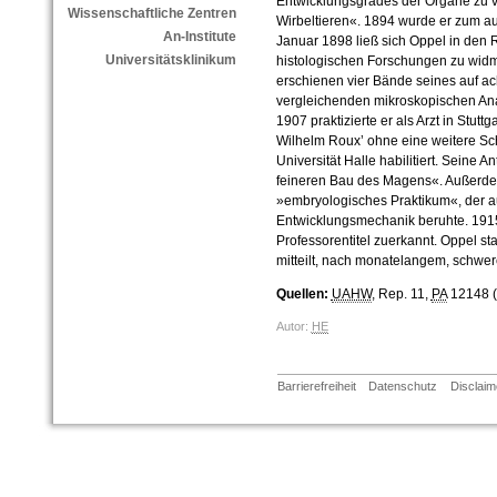
Entwicklungsgrades der Organe zu v
Wissenschaftliche Zentren
Wirbeltieren«. 1894 wurde er zum au
An-Institute
Januar 1898 ließ sich Oppel in den 
Universitätsklinikum
histologischen Forschungen zu wid
erschienen vier Bände seines auf a
vergleichenden mikroskopischen Ana
1907 praktizierte er als Arzt in Stut
Wilhelm Roux’ ohne eine weitere Schr
Universität Halle habilitiert. Seine A
feineren Bau des Magens«. Außerdem 
»embryologisches Praktikum«, der a
Entwicklungsmechanik beruhte. 191
Professorentitel zuerkannt. Oppel sta
mitteilt, nach monatelangem, schwe
Quellen:
UAHW
, Rep. 11,
PA
12148 (
Autor:
HE
Barrierefreiheit
Datenschutz
Disclaim