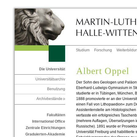
Studium
Forschung
Weiterbildu
Albert Oppel
Die Universität
Universitätsarchiv
Der Sohn des Geologen und Paläont
Eberhard-Ludwigs-Gymnasium in Stut
Benutzung
studierte er in Tübingen, München, 
1888 promovierte er an der Universi
Archivbestände
einen Fall von Lithopaedion« zum Dr
Assistentenstelle am Histologischen 
Fakultäten
verfasste ein erfolgreiches Taschen
(mehrere Auflagen, Übersetzungen i
International Office
Russische). 1891 wurde er Prosektor
Zentrale Einrichtungen
Universität Freiburg und habilitierte
Graduierten-Akademie