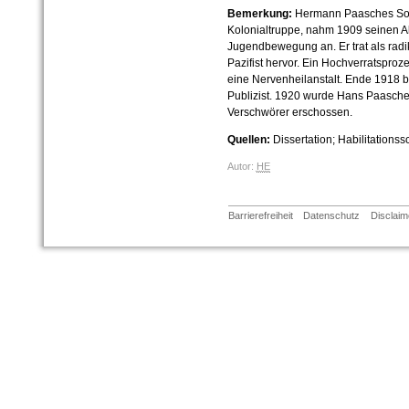
Bemerkung:
Hermann Paasches Sohn
Kolonialtruppe, nahm 1909 seinen A
Jugendbewegung an. Er trat als radi
Pazifist hervor. Ein Hochverratspro
eine Nervenheilanstalt. Ende 1918 bef
Publizist. 1920 wurde Hans Paasche
Verschwörer erschossen.
Quellen:
Dissertation; Habilitationssc
Autor:
HE
Barrierefreiheit
Datenschutz
Disclaim