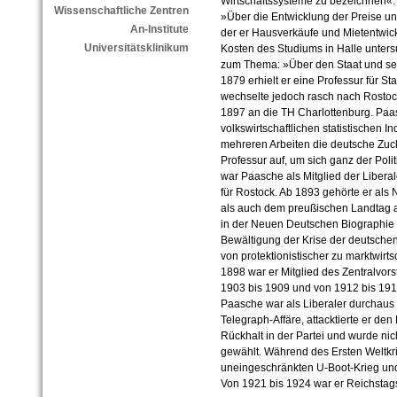
Wirtschaftssysteme zu bezeichnen«. 18
Wissenschaftliche Zentren
»Über die Entwicklung der Preise un
An-Institute
der er Hausverkäufe und Mietentwick
Universitätsklinikum
Kosten des Studiums in Halle untersuc
zum Thema: »Über den Staat und sei
1879 erhielt er eine Professur für S
wechselte jedoch rasch nach Rostoc
1897 an die TH Charlottenburg. Paa
volkswirtschaftlichen statistischen I
mehreren Arbeiten die deutsche Zuck
Professur auf, um sich ganz der Poli
war Paasche als Mitglied der Liber
für Rostock. Ab 1893 gehörte er als 
als auch dem preußischen Landtag a
in der Neuen Deutschen Biographie sc
Bewältigung der Krise der deutsche
von protektionistischer zu marktwirtsc
1898 war er Mitglied des Zentralvors
1903 bis 1909 und von 1912 bis 191
Paasche war als Liberaler durchaus
Telegraph-Affäre, attacktierte er de
Rückhalt in der Partei und wurde ni
gewählt. Während des Ersten Weltkr
uneingeschränkten U-Boot-Krieg und
Von 1921 bis 1924 war er Reichstag