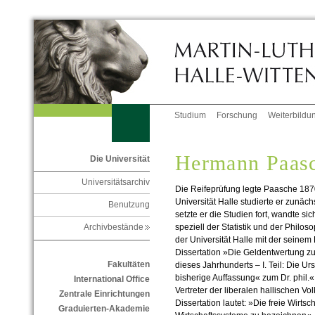
Studium
Forschung
Weiterbildu
Hermann Paas
Die Universität
Universitätsarchiv
Die Reifeprüfung legte Paasche 18
Universität Halle studierte er zunäch
Benutzung
setzte er die Studien fort, wandte sic
speziell der Statistik und der Philo
Archivbestände
der Universität Halle mit der sein
Dissertation »Die Geldentwertung zu 
Fakultäten
dieses Jahrhunderts – I. Teil: Die U
bisherige Auffassung« zum Dr. phil.«
International Office
Vertreter der liberalen hallischen Vo
Zentrale Einrichtungen
Dissertation lautet: »Die freie Wirtsch
Graduierten-Akademie