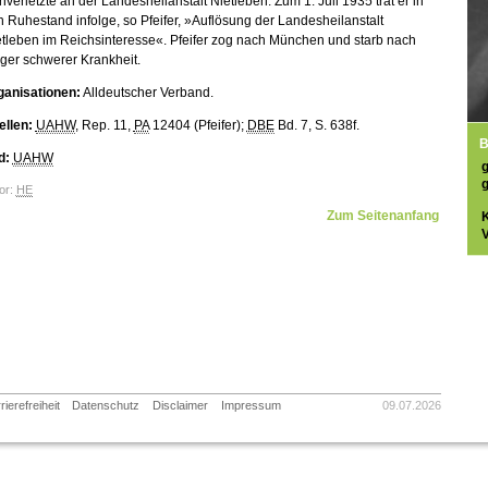
nverletzte an der Landesheilanstalt Nietleben. Zum 1. Juli 1935 trat er in
 Ruhestand infolge, so Pfeifer, »Auflösung der Landesheilanstalt
tleben im Reichsinteresse«. Pfeifer zog nach München und starb nach
ger schwerer Krankheit.
ganisationen:
Alldeutscher Verband.
ellen:
UAHW
, Rep. 11,
PA
12404 (Pfeifer);
DBE
Bd. 7, S. 638f.
B
d:
UAHW
or:
HE
Zum Seitenanfang
V
rierefreiheit
Datenschutz
Disclaimer
Impressum
09.07.2026