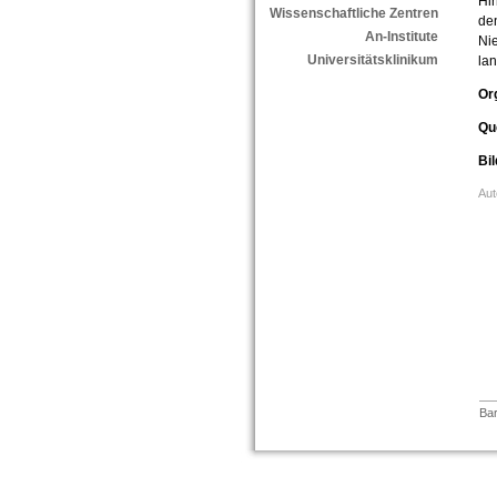
Hir
Wissenschaftliche Zentren
den
An-Institute
Nie
Universitätsklinikum
lan
Or
Qu
Bil
Aut
Bar