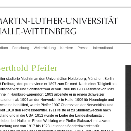
udium
Forschung
Weiterbildung
Karriere
Presse
International
erthold Pfeifer
ifer studierte Medizin an den Universitäten Heidelberg, München, Berlin
 Freiburg, dort promovierte er 1897 zum Dr. med. Nach einer Tätigkeit als
ktischer Arzt und Schiffsarzt war er von 1900 bis 1903 Assistent von Max
nne in Hamburg-Eppendorf. 1903 arbeitete er in einem Schweizer
atorium, ab 1904 an der Nervenklinik in Halle. 1906 für Neurologie und
chiatrie habilitiert, wurde Pfeifer 1907 Oberarzt an der Nervenklinik und
ielt 1910 den Professorentitel. 1911 reiste er zu Studienzwecken nach
land und in die USA. 1912 wurde er Leiter der Landesheilanstalt
tleben bei Halle. Im Ersten Weltkrieg war Pfeifer Stabsarzt im Lazarett
seburg und von 1917 bis 1923 Leiter des Sonderlazarettes für