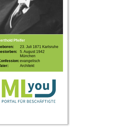
erthold Pfeifer
geboren:
23. Juli 1871 Karlsruhe
gestorben:
5. August 1942
München
Konfession:
evangelisch
ater:
Architekt