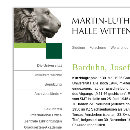
Studium
Forschung
Weiterbildu
Barduhn, Jose
Die Universität
Universitätsarchiv
Kurzbiographie:
* 30. Mai 1926 Gar
Universität Halle, noch 1944, im Alte
Benutzung
eingezogen, Tag der Einschreibung
des Abgangs: „9.11.46 gestrichen“. 
Archivbestände
vom SMT in Halle am 25. Juni 1946
10 Jahren ZAL verurteilt (Aktenzeic
Fakultäten
1950 im KZ Sachsenhausen als Sanitä
Torgau. Verstorben ist er am 23. Okt
International Office
Tbc“, beigesetzt am 30. November 19
Zentrale Einrichtungen
Er wurde rehabilitiert.
Graduierten-Akademie