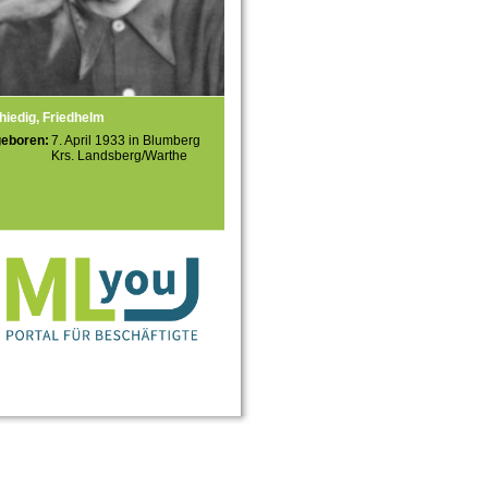
hiedig, Friedhelm
geboren:
7. April 1933 in Blumberg
Krs. Landsberg/Warthe