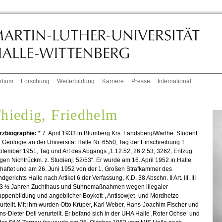
udium
Forschung
Weiterbildung
Karriere
Presse
International
hiedig, Friedhelm
rzbiographie:
* 7. April 1933 in Blumberg Krs. Landsberg/Warthe. Student
 Geologie an der Universität Halle Nr. 6550, Tag der Einschreibung 1.
tember 1951, Tag und Art des Abgangs „1.12.52, 26.2.53, 3262, Entzug
en Nichtrückm. z. Studienj. 52/53“. Er wurde am 16. April 1952 in Halle
haftet und am 26. Juni 1952 von der 1. Großen Strafkammer des
dgerichts Halle nach Artikel 6 der Verfassung, K.D. 38 Abschn. II Art. III. III
 3 ½ Jahren Zuchthaus und Sühnemaßnahmen wegen illegaler
ppenbildung und angeblicher Boykott-, Antisowjet- und Mordhetze
urteilt. Mit ihm wurden Otto Krüper, Karl Weber, Hans-Joachim Fischer und
s-Dieter Dell verurteilt. Er befand sich in der UHA Halle ‚Roter Ochse’ und