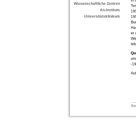
in 
Wissenschaftliche Zentren
Tor
An-Institute
195
Universitätsklinikum
195
Bun
Ha
er 
Wes
leb
Qu
und
-19
Aut
Bar