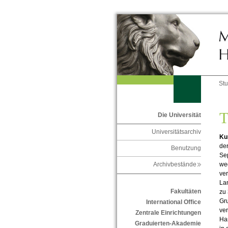
St
T
Die Universität
Universitätsarchiv
Ku
der
Benutzung
Sep
weg
Archivbestände
ver
Lan
Fakultäten
zu
Gru
International Office
ver
Zentrale Einrichtungen
Han
Graduierten-Akademie