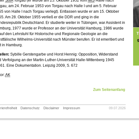
der
StVA
Torgau (er wurde am 25. Oktober 1952 vom
MfS
Halle nach
gau, am 24. Februar 1953 von Torgau nach Halle I und am 5. Februar
5 von Halle I nach Torgau verlegt). Entlassen wurde er am 15. Oktober
5. Am 28. Oktober 1955 verließ er die DDR und ging in die
desrepublik Deutschland. Er studierte weiter in Tübingen, war Assistent in
mburg, 1977 wurde er Professor an der Universität Hamburg, 1986 wurde
T
auf den Lehrstuhl für Historische und Regionale Geologie an die
tfälische Wilhelms-Universität nach Münster berufen. Er ist emeritiert und
t in Hamburg.
ellen:
Sybille Gerstengarbe und Horst Hennig: Opposition, Widerstand
 Verfolgung an der Martin-Luther-Universität Halle-Wittenberg 1945
61. Eine Dokumentation. Leipzig 2009, S. 672
or:
AK
Zum Seitenanfang
rierefreiheit
Datenschutz
Disclaimer
Impressum
09.07.2026