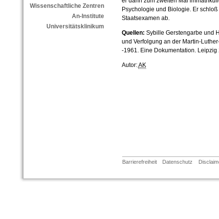
er dann zum zweiten Mal immatrikuli
Wissenschaftliche Zentren
Psychologie und Biologie. Er schloß
An-Institute
Staatsexamen ab.
Universitätsklinikum
Quellen:
Sybille Gerstengarbe und H
und Verfolgung an der Martin-Luther
-1961. Eine Dokumentation. Leipzig 
Autor:
AK
Barrierefreiheit
Datenschutz
Disclaim