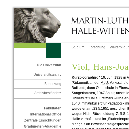
Studium
Forschung
Weiterbildu
Viol, Hans-Jo
Die Universität
Universitätsarchiv
Kurzbiographie:
* 19. Juni 1928 in 
Pädagogik an der
MLU
. Volksschule
Benutzung
Buttstedt, dann Oberschule in Eber
Sangerhausen, 1947 Abitur, anschli
Archivbestände
Universität Halle. Erstmals wurde 
1540 immatrikuliert für Pädagogik 
Fakultäten
wurde er am „23.5.1951 gestrichen lt.
wegen Nicht-Rückmeldung. Z. S.S. 1
International Office
Halle verhaftet und im „Studentenp
Zentrale Einrichtungen
Mangels an Beweisen freigesproche
Graduierten-Akademie