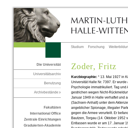
Studium
Forschung
Weiterbildu
Zoder, Fritz
Die Universität
Universitätsarchiv
Kurzbiographie:
* 13. Mai 1927 in K
Universität Halle Nr. 7397. Er wurde
Benutzung
Psychologie immatrikuliert. Tag und
gestrichen wegen Nicht-Rückmeldung 
Archivbestände
Januar 1949 in Halle verhaftet und 
(Sachsen-Anhalt) unter dem Aktenz
Fakultäten
angeblicher Spionage, illegaler Parte
gegen die Armee verurteilt. Er befand
International Office
Bautzen, Torgau (14. Oktober 1952 v
Zentrale Einrichtungen
Entlassen wurde er am 17. Januar 19
Graduierten-Akademie