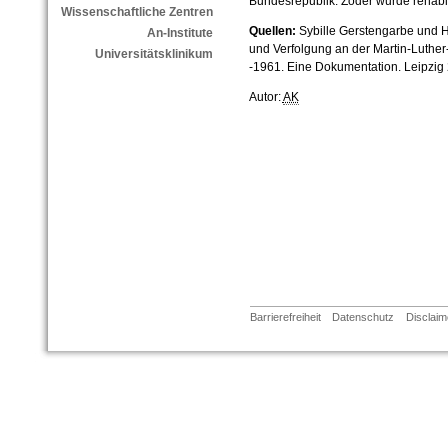
Bundesrepublik. Zoder wurde rehabili
Wissenschaftliche Zentren
Quellen:
Sybille Gerstengarbe und H
An-Institute
und Verfolgung an der Martin-Luther
Universitätsklinikum
-1961. Eine Dokumentation. Leipzig 
Autor:
AK
Barrierefreiheit
Datenschutz
Disclaim