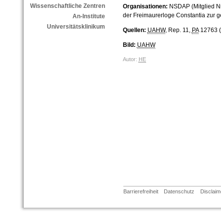
Wissenschaftliche Zentren
Organisationen:
NSDAP (Mitglied Nr
der Freimaurerloge Constantia zur gek
An-Institute
Universitätsklinikum
Quellen:
UAHW
, Rep. 11,
PA
12763 (
Bild:
UAHW
Autor:
HE
Barrierefreiheit
Datenschutz
Disclaim