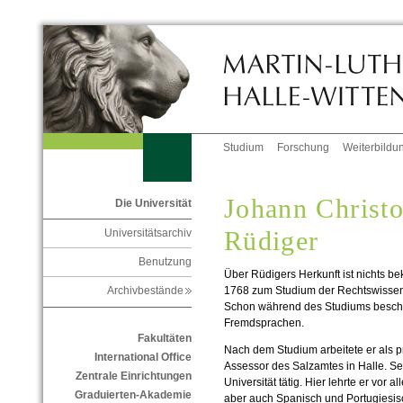
Studium
Forschung
Weiterbildu
Johann Christo
Die Universität
Rüdiger
Universitätsarchiv
Benutzung
Über Rüdigers Herkunft ist nichts be
1768 zum Studium der Rechtswissensc
Archivbestände
Schon während des Studiums beschäf
Fremdsprachen.
Fakultäten
Nach dem Studium arbeitete er als 
International Office
Assessor des Salzamtes in Halle. Sei
Zentrale Einrichtungen
Universität tätig. Hier lehrte er vo
Graduierten-Akademie
aber auch Spanisch und Portugiesis