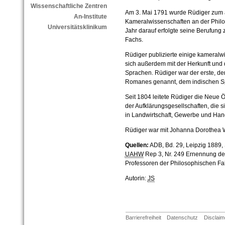
Wissenschaftliche Zentren
Am 3. Mai 1791 wurde Rüdiger zum a
An-Institute
Kameralwissenschaften an der Philo
Universitätsklinikum
Jahr darauf erfolgte seine Berufung
Fachs.
Rüdiger publizierte einige kameralwi
sich außerdem mit der Herkunft und
Sprachen. Rüdiger war der erste, de
Romanes genannt, dem indischen S
Seit 1804 leitete Rüdiger die Neue 
der Aufklärungsgesellschaften, die 
in Landwirtschaft, Gewerbe und Han
Rüdiger war mit Johanna Dorothea W
Quellen:
ADB, Bd. 29, Leipzig 1889, S
UAHW
Rep 3, Nr. 249 Ernennung der
Professoren der Philosophischen Fak
Autorin:
JS
Barrierefreiheit
Datenschutz
Disclaim