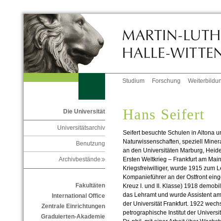
Studium
Forschung
Weiterbildu
Hans Seifert
Die Universität
Universitätsarchiv
Seifert besuchte Schulen in Altona u
Naturwissenschaften, speziell Mine
Benutzung
an den Universitäten Marburg, Heide
Ersten Weltkrieg – Frankfurt am Main
Archivbestände
Kriegsfreiwilliger, wurde 1915 zum L
Kompanieführer an der Ostfront eing
Fakultäten
Kreuz I. und II. Klasse) 1918 demobil
das Lehramt und wurde Assistent am 
International Office
der Universität Frankfurt. 1922 wech
Zentrale Einrichtungen
petrographische Institut der Univers
Graduierten-Akademie