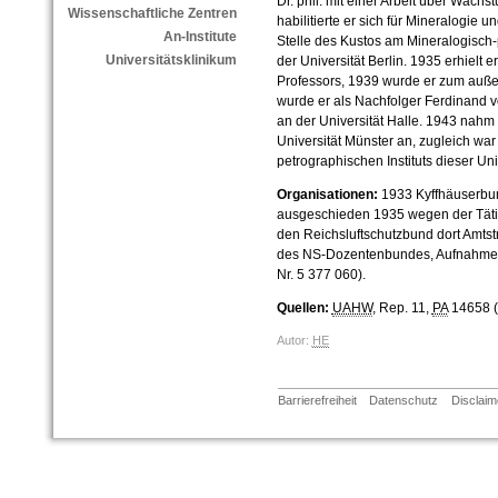
Dr. phil. mit einer Arbeit über Wach
Wissenschaftliche Zentren
habilitierte er sich für Mineralogie 
An-Institute
Stelle des Kustos am Mineralogisch
Universitätsklinikum
der Universität Berlin. 1935 erhielt 
Professors, 1939 wurde er zum auße
wurde er als Nachfolger Ferdinand v
an der Universität Halle. 1943 nahm 
Universität Münster an, zugleich war
petrographischen Instituts dieser Uni
Organisationen:
1933 Kyffhäuserbund
ausgeschieden 1935 wegen der Tätigke
den Reichsluftschutzbund dort Amtst
des NS-Dozentenbundes, Aufnahme i
Nr. 5 377 060).
Quellen:
UAHW
, Rep. 11,
PA
14658 (S
Autor:
HE
Barrierefreiheit
Datenschutz
Disclaim