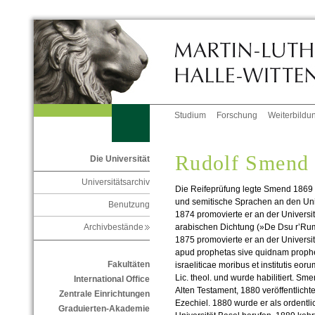
Studium
Forschung
Weiterbildu
Rudolf Smend
Die Universität
Universitätsarchiv
Die Reifeprüfung legte Smend 1869 i
und semitische Sprachen an den Univ
Benutzung
1874 promovierte er an der Universit
arabischen Dichtung (»De Dsu r’Rum
Archivbestände
1875 promovierte er an der Universit
apud prophetas sive quidnam propheta
Fakultäten
israeliticae moribus et institutis eo
Lic. theol. und wurde habilitiert. Sm
International Office
Alten Testament, 1880 veröffentlich
Zentrale Einrichtungen
Ezechiel. 1880 wurde er als ordentli
Graduierten-Akademie