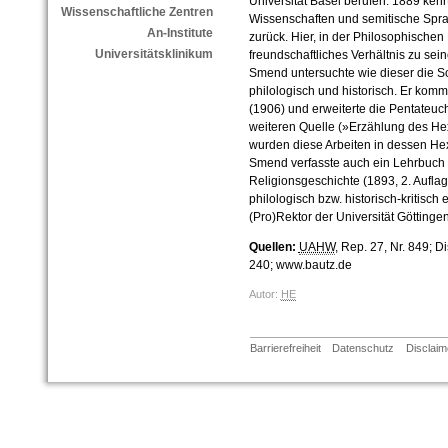
Universität Basel berufen. 1889 kehr
Wissenschaftliche Zentren
Wissenschaften und semitische Sprac
An-Institute
zurück. Hier, in der Philosophischen 
Universitätsklinikum
freundschaftliches Verhältnis zu sei
Smend untersuchte wie dieser die Sc
philologisch und historisch. Er kom
(1906) und erweiterte die Pentateuc
weiteren Quelle (»Erzählung des Hex
wurden diese Arbeiten in dessen H
Smend verfasste auch ein Lehrbuch 
Religionsgeschichte (1893, 2. Auflag
philologisch bzw. historisch-kritisch 
(Pro)Rektor der Universität Göttingen
Quellen:
UAHW
, Rep. 27, Nr. 849; D
240; www.bautz.de
Autor:
HE
Barrierefreiheit
Datenschutz
Disclaim