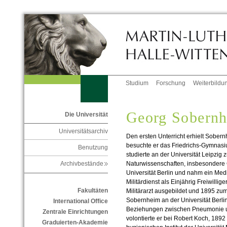
Studium
Forschung
Weiterbildu
Georg Sobern
Die Universität
Universitätsarchiv
Den ersten Unterricht erhielt Sober
besuchte er das Friedrichs-Gymnasiu
Benutzung
studierte an der Universität Leipzig
Naturwissenschaften, insbesondere 
Archivbestände
Universität Berlin und nahm ein Medi
Militärdienst als Einjährig Freiwilli
Fakultäten
Militärarzt ausgebildet und 1895 zu
Sobernheim an der Universität Berlin
International Office
Beziehungen zwischen Pneumonie u
Zentrale Einrichtungen
volontierte er bei Robert Koch, 1892 t
Graduierten-Akademie