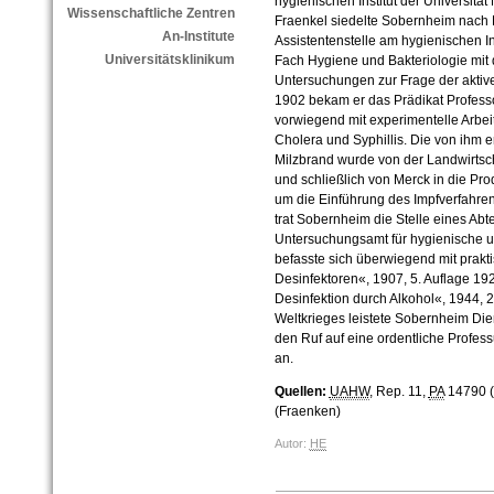
hygienischen Institut der Universitä
Wissenschaftliche Zentren
Fraenkel siedelte Sobernheim nach H
An-Institute
Assistentenstelle am hygienischen Inst
Universitätsklinikum
Fach Hygiene und Bakteriologie mit 
Untersuchungen zur Frage der aktiv
1902 bekam er das Prädikat Professo
vorwiegend mit experimentelle Arbeit
Cholera und Syphillis. Die von ihm 
Milzbrand wurde von der Landwirtsc
und schließlich von Merck in die Prod
um die Einführung des Impfverfahre
trat Sobernheim die Stelle eines Abt
Untersuchungsamt für hygienische u
befasste sich überwiegend mit prakt
Desinfektoren«, 1907, 5. Auflage 19
Desinfektion durch Alkohol«, 1944, 
Weltkrieges leistete Sobernheim Die
den Ruf auf eine ordentliche Profess
an.
Quellen:
UAHW
, Rep. 11,
PA
14790 (
(Fraenken)
Autor:
HE