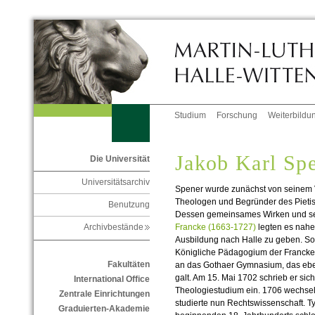
Studium
Forschung
Weiterbildu
Jakob Karl Sp
Die Universität
Universitätsarchiv
Spener wurde zunächst von seinem V
Theologen und Begründer des Pieti
Benutzung
Dessen gemeinsames Wirken und se
Francke (1663-1727)
legten es nahe
Archivbestände
Ausbildung nach Halle zu geben. So
Königliche Pädagogium der Francke
Fakultäten
an das Gothaer Gymnasium, das ebenf
galt. Am 15. Mai 1702 schrieb er sic
International Office
Theologiestudium ein. 1706 wechselt
Zentrale Einrichtungen
studierte nun Rechtswissenschaft. Ty
Graduierten-Akademie