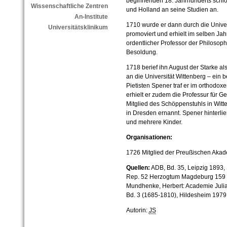
beginnenden 18. Jahrhunderts schl
Wissenschaftliche Zentren
und Holland an seine Studien an.
An-Institute
1710 wurde er dann durch die Unive
Universitätsklinikum
promoviert und erhielt im selben Jah
ordentlicher Professor der Philosop
Besoldung.
1718 berief ihn August der Starke al
an die Universität Wittenberg – ein
Pietisten Spener traf er im orthodox
erhielt er zudem die Professur für 
Mitglied des Schöppenstuhls in Witt
in Dresden ernannt. Spener hinterli
und mehrere Kinder.
Organisationen:
1726 Mitglied der Preußischen Akad
Quellen:
ADB, Bd. 35, Leipzig 1893, S
Rep. 52 Herzogtum Magdeburg 159 N.
Mundhenke, Herbert: Academie Julia.
Bd. 3 (1685-1810), Hildesheim 1979, 
Autorin:
JS