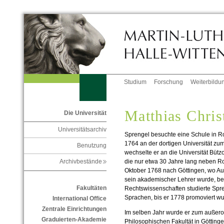
Studium
Forschung
Weiterbildu
Matthias Chris
Die Universität
Universitätsarchiv
Sprengel besuchte eine Schule in Ro
1764 an der dortigen Universität zum
Benutzung
wechselte er an die Universität Bütz
die nur etwa 30 Jahre lang neben Rost
Archivbestände
Oktober 1768 nach Göttingen, wo Au
sein akademischer Lehrer wurde, b
Fakultäten
Rechtswissenschaften studierte Spr
Sprachen, bis er 1778 promoviert wu
International Office
Zentrale Einrichtungen
Im selben Jahr wurde er zum außero
Graduierten-Akademie
Philosophischen Fakultät in Göttinge