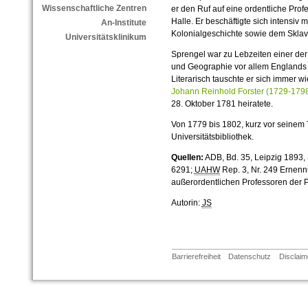
Wissenschaftliche Zentren
er den Ruf auf eine ordentliche Prof
Halle. Er beschäftigte sich intensiv 
An-Institute
Kolonialgeschichte sowie dem Skla
Universitätsklinikum
Sprengel war zu Lebzeiten einer der 
und Geographie vor allem Englands 
Literarisch tauschte er sich immer w
Johann Reinhold Forster (1729-179
28. Oktober 1781 heiratete.
Von 1779 bis 1802, kurz vor seinem 
Universitätsbibliothek.
Quellen:
ADB, Bd. 35, Leipzig 1893, S.
6291;
UAHW
Rep. 3, Nr. 249 Ernenn
außerordentlichen Professoren der P
Autorin:
JS
Barrierefreiheit
Datenschutz
Disclaim