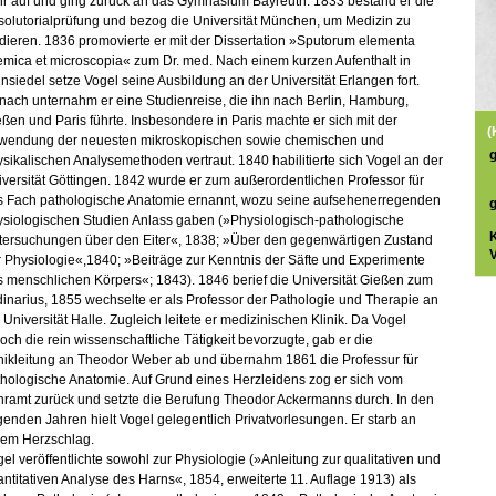
hr auf und ging zurück an das Gymnasium Bayreuth. 1833 bestand er die
olutorialprüfung und bezog die Universität München, um Medizin zu
dieren. 1836 promovierte er mit der Dissertation »Sputorum elementa
mica et microscopia« zum Dr. med. Nach einem kurzen Aufenthalt in
siedel setze Vogel seine Ausbildung an der Universität Erlangen fort.
ach unternahm er eine Studienreise, die ihn nach Berlin, Hamburg,
ßen und Paris führte. Insbesondere in Paris machte er sich mit der
(
wendung der neuesten mikroskopischen sowie chemischen und
sikalischen Analysemethoden vertraut. 1840 habilitierte sich Vogel an der
versität Göttingen. 1842 wurde er zum außerordentlichen Professor für
s Fach pathologische Anatomie ernannt, wozu seine aufsehenerregenden
ysiologischen Studien Anlass gaben (»Physiologisch-pathologische
tersuchungen über den Eiter«, 1838; »Über den gegenwärtigen Zustand
V
 Physiologie«,1840; »Beiträge zur Kenntnis der Säfte und Experimente
 menschlichen Körpers«; 1843). 1846 berief die Universität Gießen zum
inarius, 1855 wechselte er als Professor der Pathologie und Therapie an
 Universität Halle. Zugleich leitete er medizinischen Klinik. Da Vogel
och die rein wissenschaftliche Tätigkeit bevorzugte, gab er die
nikleitung an Theodor Weber ab und übernahm 1861 die Professur für
hologische Anatomie. Auf Grund eines Herzleidens zog er sich vom
hramt zurück und setzte die Berufung Theodor Ackermanns durch. In den
genden Jahren hielt Vogel gelegentlich Privatvorlesungen. Er starb an
nem Herzschlag.
el veröffentlichte sowohl zur Physiologie (»Anleitung zur qualitativen und
ntitativen Analyse des Harns«, 1854, erweiterte 11. Auflage 1913) als