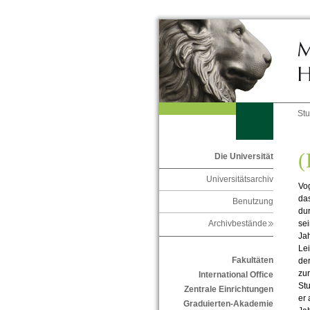
St
(
Die Universität
Universitätsarchiv
Vog
da
Benutzung
dur
se
Archivbestände
Jah
Lei
Fakultäten
der
zur
International Office
St
Zentrale Einrichtungen
er
Graduierten-Akademie