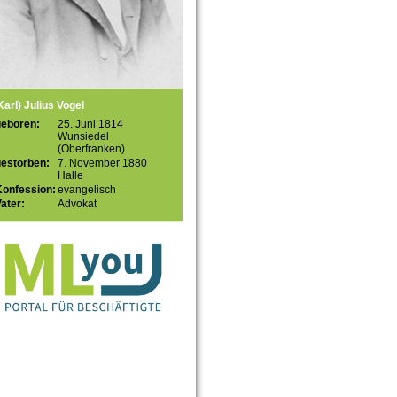
Karl) Julius Vogel
geboren:
25. Juni 1814
Wunsiedel
(Oberfranken)
gestorben:
7. November 1880
Halle
Konfession:
evangelisch
ater:
Advokat