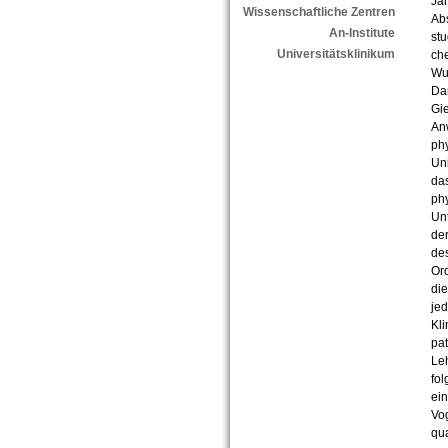
Ja
Wissenschaftliche Zentren
Abs
An-Institute
stu
Universitätsklinikum
che
Wun
Dan
Gie
An
phy
Uni
da
ph
Un
der
des
Ord
die
jed
Kli
pat
Le
fol
ei
Vog
qua