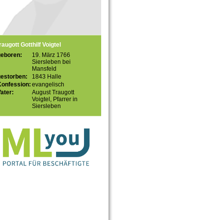
raugott Gotthilf Voigtel
geboren:
19. März 1766
Siersleben bei
Mansfeld
gestorben:
1843 Halle
Konfession:
evangelisch
ater:
August Traugott
Voigtel, Pfarrer in
Siersleben