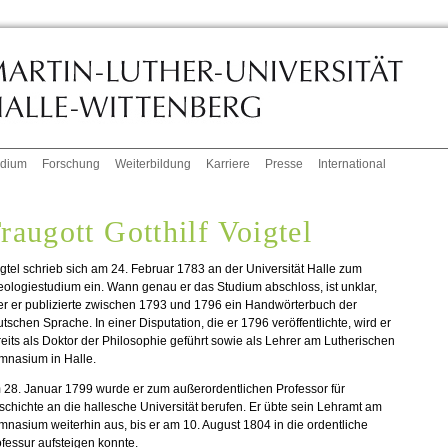
udium
Forschung
Weiterbildung
Karriere
Presse
International
raugott Gotthilf Voigtel
gtel schrieb sich am 24. Februar 1783 an der Universität Halle zum
ologiestudium ein. Wann genau er das Studium abschloss, ist unklar,
er er publizierte zwischen 1793 und 1796 ein Handwörterbuch der
tschen Sprache. In einer Disputation, die er 1796 veröffentlichte, wird er
eits als Doktor der Philosophie geführt sowie als Lehrer am Lutherischen
mnasium in Halle.
 28. Januar 1799 wurde er zum außerordentlichen Professor für
chichte an die hallesche Universität berufen. Er übte sein Lehramt am
nasium weiterhin aus, bis er am 10. August 1804 in die ordentliche
fessur aufsteigen konnte.