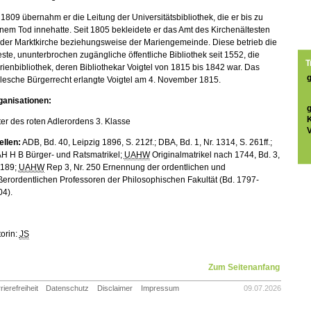
1809 übernahm er die Leitung der Universitätsbibliothek, die er bis zu
nem Tod innehatte. Seit 1805 bekleidete er das Amt des Kirchenältesten
 der Marktkirche beziehungsweise der Mariengemeinde. Diese betrieb die
este, ununterbrochen zugängliche öffentliche Bibliothek seit 1552, die
T
ienbibliothek, deren Bibliothekar Voigtel von 1815 bis 1842 war. Das
lesche Bürgerrecht erlangte Voigtel am 4. November 1815.
ganisationen:
ter des roten Adlerordens 3. Klasse
V
ellen:
ADB, Bd. 40, Leipzig 1896, S. 212f.; DBA, Bd. 1, Nr. 1314, S. 261ff.;
AH H B Bürger- und Ratsmatrikel;
UAHW
Originalmatrikel nach 1744, Bd. 3,
 189;
UAHW
Rep 3, Nr. 250 Ernennung der ordentlichen und
erordentlichen Professoren der Philosophischen Fakultät (Bd. 1797-
04).
orin:
JS
Zum Seitenanfang
rierefreiheit
Datenschutz
Disclaimer
Impressum
09.07.2026