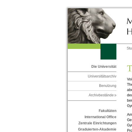
St
T
Die Universität
Universitätsarchiv
Voi
The
Benutzung
ab
deu
Archivbestände
ber
Gy
Fakultäten
Am
International Office
Ges
Zentrale Einrichtungen
Gym
Graduierten-Akademie
Pro