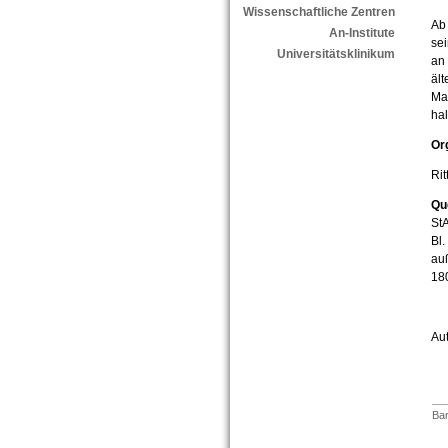
Wissenschaftliche Zentren
Ab 
An-Institute
sei
Universitätsklinikum
an
ält
Mar
hal
Or
Rit
Qu
St
Bl.
auß
18
Aut
Bar